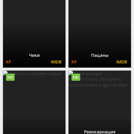
Чики
Пацаны
HD
HD
Реинкарнация