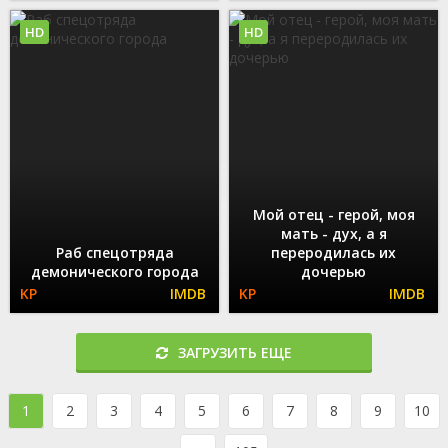
HD
HD
Мой отец - герой, моя
мать - дух, а я
Раб спецотряда
переродилась их
демонического города
дочерью
ЗАГРУЗИТЬ ЕЩЕ
1
2
3
4
5
6
7
8
9
10