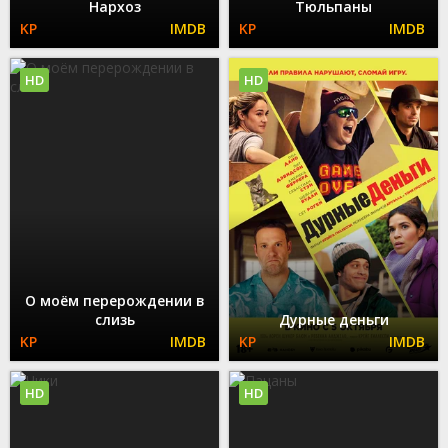
Нархоз
Тюльпаны
HD
HD
О моём перерождении в
слизь
Дурные деньги
HD
HD