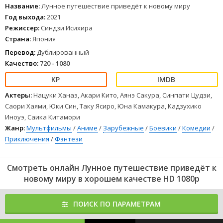
Название:
Лунное путешествие приведёт к новому миру
Год выхода:
2021
Режиссер:
Синдзи Исихира
Страна:
Япония
Перевод:
Дублированный
Качество:
720 - 1080
Актеры:
Нацуки Ханаэ, Акари Кито, Аянэ Сакура, Синпати Цудзи,
Саори Хаями, Юки Син, Таку Ясиро, Юна Камакура, Кадзухико
Иноуэ, Саика Китамори
Жанр:
Мультфильмы
/
Аниме
/
Зарубежные
/
Боевики
/
Комедии
/
Приключения
/
Фэнтези
Смотреть онлайн Лунное путешествие приведёт к
новому миру в хорошем качестве HD 1080p
ПОИСК ПО ПАРАМЕТРАМ