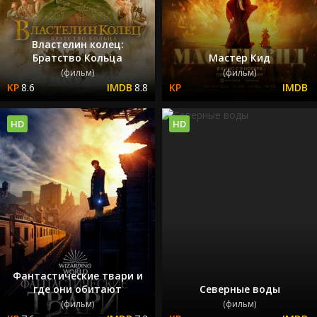
Властелин колец:
Братство Кольца
Мастер Кид
(фильм)
(фильм)
8.6
8.8
HD
HD
Фантастические твари и
где они обитают
Северные воды
(фильм)
(фильм)