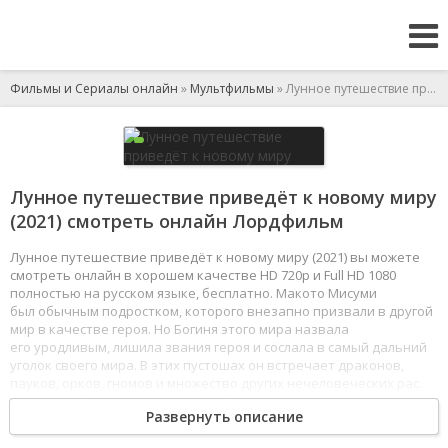
Фильмы и Сериалы онлайн
»
Мультфильмы
» Лунное путешествие приведёт к новому миру
Лунное путешествие приведёт к новому миру
(2021) смотреть онлайн Лордфильм
Лунное путешествие приведёт к новому миру (2021) вы можете
смотреть онлайн в хорошем качестве HD 720p и Full HD 1080
полностью на русском языке, бесплатно. Макото Мисуми
был обычным подростком, которого внезапно призвали в другой
мир в качестве героя. Но Богиня этого мира назвала
его уродливым, лишила звания героя и сослала в самый дальний
уголок своего мира. В этих пустошах он встречает драконов,
пауков, орков, гномов и множество других нечеловеческих рас.
У Макото обнаруживаются способности к магии и военному
Развернуть описание
ремеслу, которых у него не могло быть в родном мире.
1
2
3
4
5
6
7
8