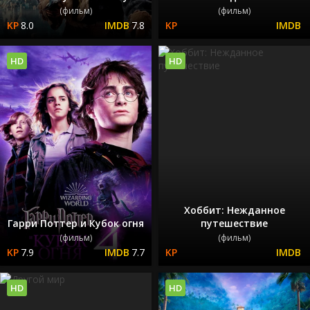
(фильм)
(фильм)
8.0
7.8
HD
HD
Хоббит: Нежданное
Гарри Поттер и Кубок огня
путешествие
(фильм)
(фильм)
7.9
7.7
HD
HD