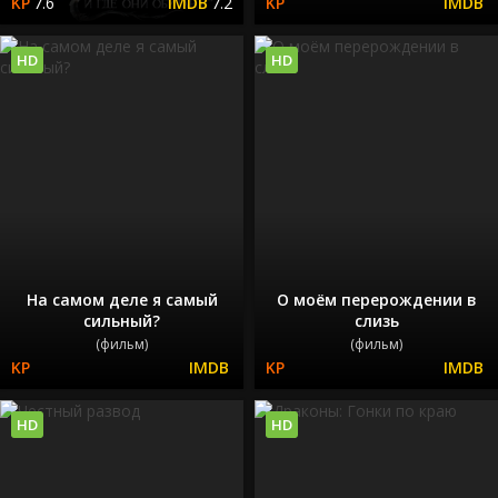
7.6
7.2
HD
HD
На самом деле я самый
О моём перерождении в
сильный?
слизь
(фильм)
(фильм)
HD
HD