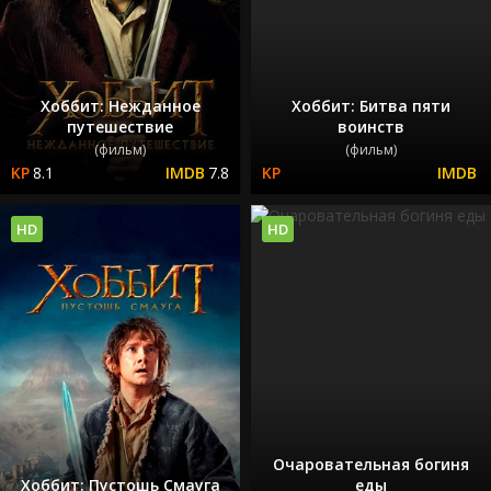
Хоббит: Нежданное
Хоббит: Битва пяти
путешествие
воинств
(фильм)
(фильм)
8.1
7.8
HD
HD
Очаровательная богиня
Хоббит: Пустошь Смауга
еды