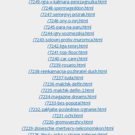
/7249-igra-v-kalmara-perezagruzka.html
/7248-spermageddon.html
/7247-semejnyj-prizrak.html
/7246-sny-o-nej.html
/7245-para-na-paru.html
/7244-igry-vozmezdija.html
/7243-solovej-protiv-muromca.html
/7242-liga-tenej.html
/7241-top-floor.html
/7240-car-carej.html
/7239-rosario.html
/7238-reinkarnacija-pozhiratel-dush.html
/7237-tuda.html
/7236-malchik-delfin.html
/7235-malchik-delfin-2.html
/7234-magazine-dreams.html
/7233-bes-poputal.html
/7232-zakljatie-poslednee-izgnanie.html
/7231-ochi.html
/7230-gromoverzhcy.html
/7229-zloveschie-mertvecy-nekronomikon.html
/7228-zhjul-i-asha-v-strane-indejcev.html