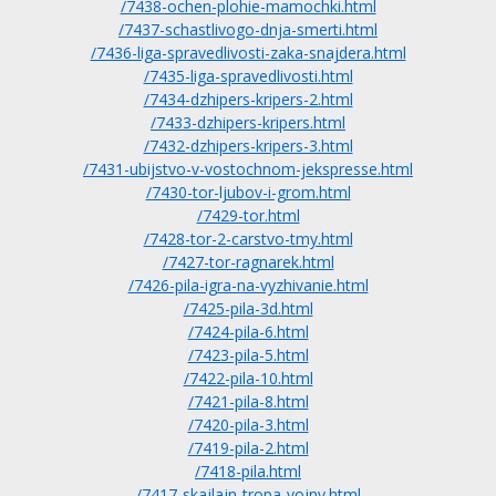
/7438-ochen-plohie-mamochki.html
/7437-schastlivogo-dnja-smerti.html
/7436-liga-spravedlivosti-zaka-snajdera.html
/7435-liga-spravedlivosti.html
/7434-dzhipers-kripers-2.html
/7433-dzhipers-kripers.html
/7432-dzhipers-kripers-3.html
/7431-ubijstvo-v-vostochnom-jekspresse.html
/7430-tor-ljubov-i-grom.html
/7429-tor.html
/7428-tor-2-carstvo-tmy.html
/7427-tor-ragnarek.html
/7426-pila-igra-na-vyzhivanie.html
/7425-pila-3d.html
/7424-pila-6.html
/7423-pila-5.html
/7422-pila-10.html
/7421-pila-8.html
/7420-pila-3.html
/7419-pila-2.html
/7418-pila.html
/7417-skajlajn-tropa-vojny.html