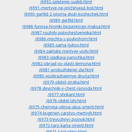
/6992-spletenie-sudeb.html
/6991-mertvye-ne-prichinjajut-boli.html
/6990-garfild-2-istorija-dvuh-koshechek.html
/6989-garfild.html
/6988-furiosa-hroniki-bezumnogo-maksa.html
/6987-nuzhdy-puteshestvennika.html
/6986-mechta-s-podvohom.html
/6985-sama-ljubov.html
/6984-zakljate-mertvye-vody.html
/6983-sladkaja-parochka.html
/6982-obrjad-vo-vlasti-demona.html
/6981-probuzhdenie-zla.html
/6980-voobrazhaemye-druzja.html
/6979-obitel-straha.html
/6978-devichnik-v-chest-razvoda.html
/6977-shrikant.html
/6976-obitel-lzhi.html
/6975-chernaja-vdova-ukus-smerti.html
/6974-bugimen-carstvo-mertvyh.html
/6973-trevozhnyj-zvonok.html
/6972-taro-karta-smerti.html
/6971-kaskadery.html