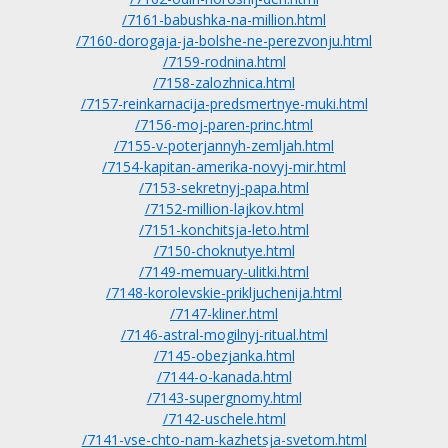
/7161-babushka-na-million.html
/7160-dorogaja-ja-bolshe-ne-perezvonju.html
/7159-rodnina.html
/7158-zalozhnica.html
/7157-reinkarnacija-predsmertnye-muki.html
/7156-moj-paren-princ.html
/7155-v-poterjannyh-zemljah.html
/7154-kapitan-amerika-novyj-mir.html
/7153-sekretnyj-papa.html
/7152-million-lajkov.html
/7151-konchitsja-leto.html
/7150-choknutye.html
/7149-memuary-ulitki.html
/7148-korolevskie-prikljuchenija.html
/7147-kliner.html
/7146-astral-mogilnyj-ritual.html
/7145-obezjanka.html
/7144-o-kanada.html
/7143-supergnomy.html
/7142-uschele.html
/7141-vse-chto-nam-kazhetsja-svetom.html