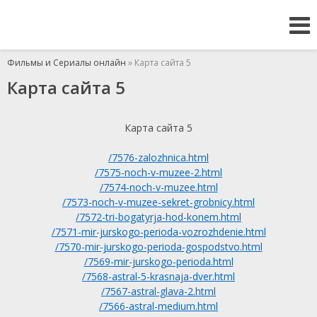
Фильмы и Сериалы онлайн
» Карта сайта 5
Карта сайта 5
Карта сайта 5
/7576-zalozhnica.html
/7575-noch-v-muzee-2.html
/7574-noch-v-muzee.html
/7573-noch-v-muzee-sekret-grobnicy.html
/7572-tri-bogatyrja-hod-konem.html
/7571-mir-jurskogo-perioda-vozrozhdenie.html
/7570-mir-jurskogo-perioda-gospodstvo.html
/7569-mir-jurskogo-perioda.html
/7568-astral-5-krasnaja-dver.html
/7567-astral-glava-2.html
/7566-astral-medium.html