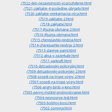
/7522-den-nezavisimosti-vozrozhdenie.html
/7521-zakljatie-4-poslednie-obrjady.html
/7520-zakljatie-reinkarnacija-otca.html
/7519-zakljatie-2.html
/7518-zakljatie.html
/7517-illjuzija-obmana-2.html
/7516-illjuzija-obmana.html
/7515-cherepashki-nindzja.html
/7514-cherepashki-nindzja-2.html
/7513-slavnye-parni.html
/7512-alisa-v-zazerkale.html
/7511-varkraft.html
/7510-detsadovskij-policejskij.html
/7509-detsadovskij-policejskij-2.html
/7508-sosedi-na-trope-vojny-2.html
/7507-sosedi-na-trope-vojny.html
/7506-angry-birds-v-kino.html
/7505-pervyj-mstitel-protivostojanie.html
/7504-nesnosnye-ledi.html
/7503-bolshoj-boss.html
/7502-somnija.html