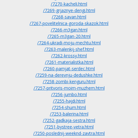
/7270-kacheli.html
/7269-grjaznye-dengi.html
/7268-savan.html
/7267-povelitelnica-goroda-skazok.html
/7266-m3gan.html
/7265-m3gan-20.html
/7264-ukradi-moju-mechtu.html
/7263-malenkij-shef.html
/7262-krossy.html
/7261-materialistka.html
/7260-pamjat-serdec.html
/7259-na-derevnju-dedushke.html
/7258-zombi-kenguru.html
/7257-pritvoris-moim-muzhem.html
/7256-jumbo.html
/7255-hajdi.html
/7254-shum.html
/7253-balerina.html
/7252-gadkaja-sestra.html
/7251-bystree-vetra.html
/7250-poslednij-weeknd-zavtra.html