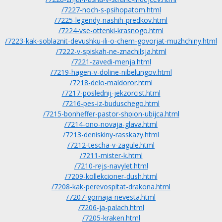
/7227-noch-s-psihopatom.html
/7225-legendy-nashih-predkov.html
/7224-vse-ottenki-krasnogo.html
/7223-kak-soblaznit-devushku-ili-o-chem-govorjat-muzhchiny.html
/7222-v-spiskah-ne-znachilsja.html
/7221-zavedi-menja.html
/7219-hagen-v-doline-nibelungov.html
/7218-delo-maldoror.html
/7217-poslednij-jekzorcist.html
/7216-pes-iz-buduschego.html
/7215-bonheffer-pastor-shpion-ubijca.html
/7214-ono-novaja-glava.html
/7213-deniskiny-rasskazy.html
/7212-tescha-v-zagule.html
/7211-mister-k.html
/7210-rejs-navylet.html
/7209-kollekcioner-dush.html
/7208-kak-perevospitat-drakona.html
/7207-gornaja-nevesta.html
/7206-ja-palach.html
/7205-kraken.html