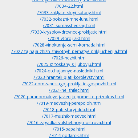
/7034-22.html
/7033-zakljate-slugi-satany.html
/7032-pokazhi-mne-lunu.html
/7031-sumasshedshij.html
/7030-krysolov-drevnee-prokljatie.html
/7029-vtoroj-akt.html
/7028-vinokurnja-semi-komada.html
/7027-tajnaja-zhizn-zhivotnyh-pernatye-prikljuchenija.html
/7026-nezhit.html
/7025-iz-toskany-s-ljubovju.html
/7024-otchajannye-nasledniki.html
/7023-hraniteli-pjati-korolevstv.html
/7022-dom-s-prislugoj-prokljatie-gospozhi.html
/7021-ne_zhilec.html
/7020-paranormalnye-javlenija-pomeste-prizrakov.html
/7019-medvezhij-perepoloh.html
/7018-pab-staryj-dub.html
/7017-muzhik-medved.html
/7016-zagadka-volshebnogo-ostrova.html
/7015-papa.html
/7014-podarok.html