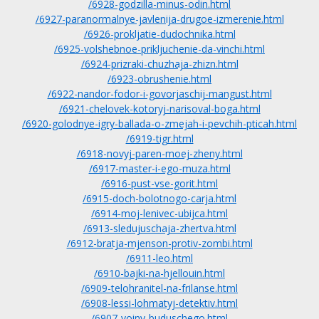
/6928-godzilla-minus-odin.html
/6927-paranormalnye-javlenija-drugoe-izmerenie.html
/6926-prokljatie-dudochnika.html
/6925-volshebnoe-prikljuchenie-da-vinchi.html
/6924-prizraki-chuzhaja-zhizn.html
/6923-obrushenie.html
/6922-nandor-fodor-i-govorjaschij-mangust.html
/6921-chelovek-kotoryj-narisoval-boga.html
/6920-golodnye-igry-ballada-o-zmejah-i-pevchih-pticah.html
/6919-tigr.html
/6918-novyj-paren-moej-zheny.html
/6917-master-i-ego-muza.html
/6916-pust-vse-gorit.html
/6915-doch-bolotnogo-carja.html
/6914-moj-lenivec-ubijca.html
/6913-sledujuschaja-zhertva.html
/6912-bratja-mjenson-protiv-zombi.html
/6911-leo.html
/6910-bajki-na-hjellouin.html
/6909-telohranitel-na-frilanse.html
/6908-lessi-lohmatyj-detektiv.html
/6907-voiny-buduschego.html