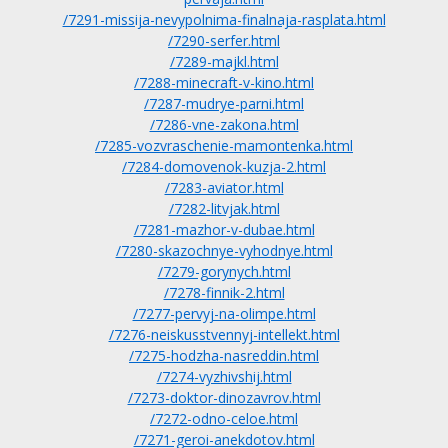
/7291-missija-nevypolnima-finalnaja-rasplata.html
/7290-serfer.html
/7289-majkl.html
/7288-minecraft-v-kino.html
/7287-mudrye-parni.html
/7286-vne-zakona.html
/7285-vozvraschenie-mamontenka.html
/7284-domovenok-kuzja-2.html
/7283-aviator.html
/7282-litvjak.html
/7281-mazhor-v-dubae.html
/7280-skazochnye-vyhodnye.html
/7279-gorynych.html
/7278-finnik-2.html
/7277-pervyj-na-olimpe.html
/7276-neiskusstvennyj-intellekt.html
/7275-hodzha-nasreddin.html
/7274-vyzhivshij.html
/7273-doktor-dinozavrov.html
/7272-odno-celoe.html
/7271-geroi-anekdotov.html