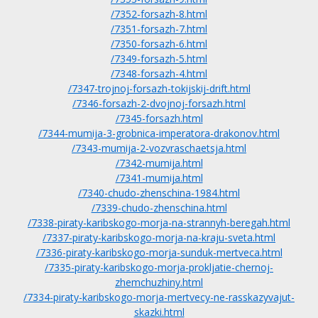
/7352-forsazh-8.html
/7351-forsazh-7.html
/7350-forsazh-6.html
/7349-forsazh-5.html
/7348-forsazh-4.html
/7347-trojnoj-forsazh-tokijskij-drift.html
/7346-forsazh-2-dvojnoj-forsazh.html
/7345-forsazh.html
/7344-mumija-3-grobnica-imperatora-drakonov.html
/7343-mumija-2-vozvraschaetsja.html
/7342-mumija.html
/7341-mumija.html
/7340-chudo-zhenschina-1984.html
/7339-chudo-zhenschina.html
/7338-piraty-karibskogo-morja-na-strannyh-beregah.html
/7337-piraty-karibskogo-morja-na-kraju-sveta.html
/7336-piraty-karibskogo-morja-sunduk-mertveca.html
/7335-piraty-karibskogo-morja-prokljatie-chernoj-
zhemchuzhiny.html
/7334-piraty-karibskogo-morja-mertvecy-ne-rasskazyvajut-
skazki.html