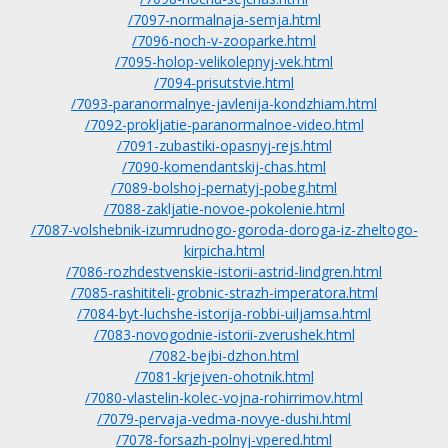
/7097-normalnaja-semja.html
/7096-noch-v-zooparke.html
/7095-holop-velikolepnyj-vek.html
/7094-prisutstvie.html
/7093-paranormalnye-javlenija-kondzhiam.html
/7092-prokljatie-paranormalnoe-video.html
/7091-zubastiki-opasnyj-rejs.html
/7090-komendantskij-chas.html
/7089-bolshoj-pernatyj-pobeg.html
/7088-zakljatie-novoe-pokolenie.html
/7087-volshebnik-izumrudnogo-goroda-doroga-iz-zheltogo-
kirpicha.html
/7086-rozhdestvenskie-istorii-astrid-lindgren.html
/7085-rashititeli-grobnic-strazh-imperatora.html
/7084-byt-luchshe-istorija-robbi-uiljamsa.html
/7083-novogodnie-istorii-zverushek.html
/7082-bejbi-dzhon.html
/7081-krjejven-ohotnik.html
/7080-vlastelin-kolec-vojna-rohirrimov.html
/7079-pervaja-vedma-novye-dushi.html
/7078-forsazh-polnyj-vpered.html