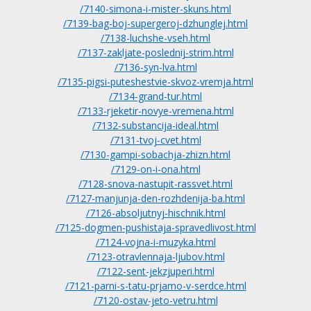
/7140-simona-i-mister-skuns.html
/7139-bag-boj-supergeroj-dzhunglej.html
/7138-luchshe-vseh.html
/7137-zakljate-poslednij-strim.html
/7136-syn-lva.html
/7135-pigsi-puteshestvie-skvoz-vremja.html
/7134-grand-tur.html
/7133-rjeketir-novye-vremena.html
/7132-substancija-ideal.html
/7131-tvoj-cvet.html
/7130-gampi-sobachja-zhizn.html
/7129-on-i-ona.html
/7128-snova-nastupit-rassvet.html
/7127-manjunja-den-rozhdenija-ba.html
/7126-absoljutnyj-hischnik.html
/7125-dogmen-pushistaja-spravedlivost.html
/7124-vojna-i-muzyka.html
/7123-otravlennaja-ljubov.html
/7122-sent-jekzjuperi.html
/7121-parni-s-tatu-prjamo-v-serdce.html
/7120-ostav-jeto-vetru.html