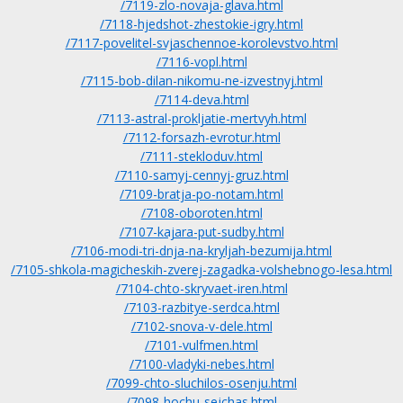
/7119-zlo-novaja-glava.html
/7118-hjedshot-zhestokie-igry.html
/7117-povelitel-svjaschennoe-korolevstvo.html
/7116-vopl.html
/7115-bob-dilan-nikomu-ne-izvestnyj.html
/7114-deva.html
/7113-astral-prokljatie-mertvyh.html
/7112-forsazh-evrotur.html
/7111-stekloduv.html
/7110-samyj-cennyj-gruz.html
/7109-bratja-po-notam.html
/7108-oboroten.html
/7107-kajara-put-sudby.html
/7106-modi-tri-dnja-na-kryljah-bezumija.html
/7105-shkola-magicheskih-zverej-zagadka-volshebnogo-lesa.html
/7104-chto-skryvaet-iren.html
/7103-razbitye-serdca.html
/7102-snova-v-dele.html
/7101-vulfmen.html
/7100-vladyki-nebes.html
/7099-chto-sluchilos-osenju.html
/7098-hochu-sejchas.html