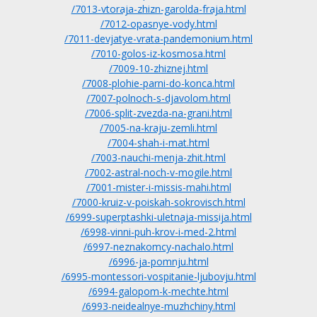
/7013-vtoraja-zhizn-garolda-fraja.html
/7012-opasnye-vody.html
/7011-devjatye-vrata-pandemonium.html
/7010-golos-iz-kosmosa.html
/7009-10-zhiznej.html
/7008-plohie-parni-do-konca.html
/7007-polnoch-s-djavolom.html
/7006-split-zvezda-na-grani.html
/7005-na-kraju-zemli.html
/7004-shah-i-mat.html
/7003-nauchi-menja-zhit.html
/7002-astral-noch-v-mogile.html
/7001-mister-i-missis-mahi.html
/7000-kruiz-v-poiskah-sokrovisch.html
/6999-superptashki-uletnaja-missija.html
/6998-vinni-puh-krov-i-med-2.html
/6997-neznakomcy-nachalo.html
/6996-ja-pomnju.html
/6995-montessori-vospitanie-ljubovju.html
/6994-galopom-k-mechte.html
/6993-neidealnye-muzhchiny.html