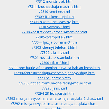
/7312-monstr-traki.html
/7311-krushaschaja-mashina.html
/7310-verni-ee.html
/7309-frankenshtejn.html
/7308-nikomu-ne-izvestnyj.html
/7307-avatar-3.html
/7306-dostat-nozhi-prosnis-mertvec.html
/7305-zveropolis-2.html
/7304-illjuzija-obmana-3.html
/7303-chernyj-telefon-2.html
/7302-pila-11.html
/7301-nevesta-iz-stambula.html
/7300-nikto-2.html
/7299-one-battle-after-another-bitva-za-baktan-kross.html
/7298-fantasticheskaja-chetverka-pervye-shagi.html
/7297-supermen.html
/7296-untitled-formula-one-racing-movie.html
/7295-jelio.html
/7294-28-let-spustja.html
/7293-missija-nevypolnima-smertelnaja-rasplata-2-chast.html
/7292-missija-nevypolnima-smertelnaja-rasplata-chast-
pervaja.html