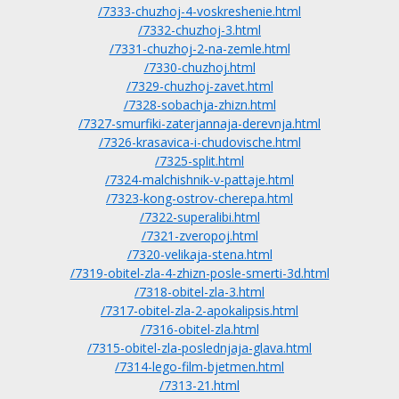
/7333-chuzhoj-4-voskreshenie.html
/7332-chuzhoj-3.html
/7331-chuzhoj-2-na-zemle.html
/7330-chuzhoj.html
/7329-chuzhoj-zavet.html
/7328-sobachja-zhizn.html
/7327-smurfiki-zaterjannaja-derevnja.html
/7326-krasavica-i-chudovische.html
/7325-split.html
/7324-malchishnik-v-pattaje.html
/7323-kong-ostrov-cherepa.html
/7322-superalibi.html
/7321-zveropoj.html
/7320-velikaja-stena.html
/7319-obitel-zla-4-zhizn-posle-smerti-3d.html
/7318-obitel-zla-3.html
/7317-obitel-zla-2-apokalipsis.html
/7316-obitel-zla.html
/7315-obitel-zla-poslednjaja-glava.html
/7314-lego-film-bjetmen.html
/7313-21.html