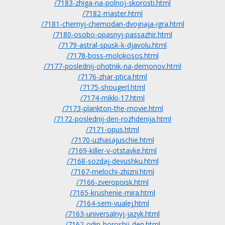
/7183-zhiga-na-polnoj-skorosti.html
/7182-master.html
/7181-chernyj-chemodan-dvojnaja-igra.html
/7180-osobo-opasnyj-passazhir.html
/7179-astral-spusk-k-djavolu.html
/7178-boss-molokosos.html
/7177-poslednij-ohotnik-na-demonov.html
/7176-zhar-ptica.html
/7175-shougerl.html
/7174-mikki-17.html
/7173-plankton-the-movie.html
/7172-poslednij-den-rozhdenija.html
/7171-opus.html
/7170-uzhasajuschie.html
/7169-killer-v-otstavke.html
/7168-sozdaj-devushku.html
/7167-melochi-zhizni.html
/7166-zveropoisk.html
/7165-krushenie-mira.html
/7164-sem-vualej.html
/7163-universalnyj-jazyk.html
/7162-odin-horoshij-den.html