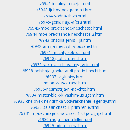
/6949-idealnye-druzja.html
/6948-ljubov-bez-pamjati.html
/6947-odna-zhizn.html
/6946-genialnaja-afera.html
/6945-moe-prekrasnoe-neschaste.html
/6944-moe-prekrasnoe-neschaste-2.html
/6943-priscilla-jelvis-i-ja.html
/6942-armija-mertvyh-v-pusane.html
/6941-mechty-robota.html
/6940-plohie-parni.html
/6939-vaka-zakoldovannyj-voin.html
/6938-bolshaja-gonka-audi-protiv-ljanchi.html
/6937-iz-glubiny.html
/6936-vkus-straha.html
/6935-nesmotrja-ni-na-chto.html
/6934-mister-blejk-k-vashim-uslugam.html
/6933-chelovek-nevidimka-vozvraschenie-legendy.html
/6932-salaar-chast-1-primirenie.html
/6931-mjatezhnaja-luna-chast-1-ditja-ognja.html
/6930-moja-zhena-killer.html
/6929-odna-doma.html