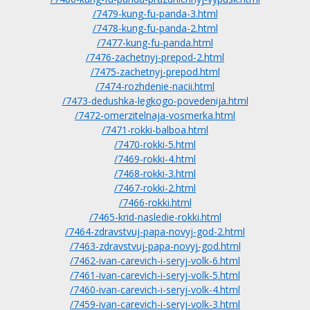
/7479-kung-fu-panda-3.html
/7478-kung-fu-panda-2.html
/7477-kung-fu-panda.html
/7476-zachetnyj-prepod-2.html
/7475-zachetnyj-prepod.html
/7474-rozhdenie-nacii.html
/7473-dedushka-legkogo-povedenija.html
/7472-omerzitelnaja-vosmerka.html
/7471-rokki-balboa.html
/7470-rokki-5.html
/7469-rokki-4.html
/7468-rokki-3.html
/7467-rokki-2.html
/7466-rokki.html
/7465-krid-nasledie-rokki.html
/7464-zdravstvuj-papa-novyj-god-2.html
/7463-zdravstvuj-papa-novyj-god.html
/7462-ivan-carevich-i-seryj-volk-6.html
/7461-ivan-carevich-i-seryj-volk-5.html
/7460-ivan-carevich-i-seryj-volk-4.html
/7459-ivan-carevich-i-seryj-volk-3.html