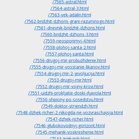
/7565-astral.html
/7564-astral-3.html
/7563-vek-adalin.html
/7562-bridzhit-dzhons-grani-razumnogo.html
/7561-dnevnik-bridzhit-dzhons.html
/7560-bridzhit-dzhons-3.html
/7559-neosporimyj-4.html
/7558-plohoj-santa-2.html
/7557-plohoj-santa.html
/7556-drugoj-mir-probuzhdenie.html
/7555-drugoj-mir-vosstanie-likanov.html
/7554-drugoj-mir-2-jevoljucija.html
/7553-drugoj-mir.html
/7552-drugoj-mir-vojny-krovi.html
/7551-uidzhi-prokljatie-doski-djavola.html
/7550-shpiony-po-sosedstvu.html
/7549-doktor-strjendzh.html
/7548-dzhek-richer-2-nikogda-ne-vozvraschajsja.html
/7547-dzhek-richer.html
/7546-glubokovodnyj-gorizont.html
/7545-mehanik-voskreshenie.html
/7544-mehanik.html