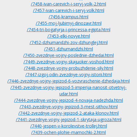
/7458-ivan-carevich-i-seryj-volk-2.html
/7457-ivan-carevich-i-seryj-volk.html
/7456-krampus.html
/7455-moj-ljubimyj-dinozavr.html
/7454-tri-bogatyrja-i-princessa-egipta.html
/7453-elki-novye.html
/7452-dzhumandzhi-zov-dzhunglej.html
/7451-dzhumandzhi.html
/7450-zvezdnye-vojny-poslednie-dzhedai.html
/7449-zvezdnye-vojny-skajuoker-voshod.html
/7448-zvezdnye-vojny-probuzhdenie-sily.html
/7447-izgoj-odin-zvezdnye-vojny-istorii.html
/7446-zvezdnye-vojny-jepizod-6-vozvraschenie-dzhedaja.html
/7445-zvezdnye-vojny-jepizod-5-imperija-nanosit-otvetnyj-
udar.html
/7444-zvezdnye-vojny-jepizod-4-novaja-nadezhda.html
/7443-zvezdnye-vojny-jepizod-3-mest-sithov.html
/7442-zvezdnye-vojny-jepizod-2-ataka-klonov.html
/7441-zvezdnye-vojny-jepizod-1-skrytaja-ugroza.html
/7440-jespen-v-korolevstve-trollej.html
/7439-ochen-plohie-mamochki-2.html