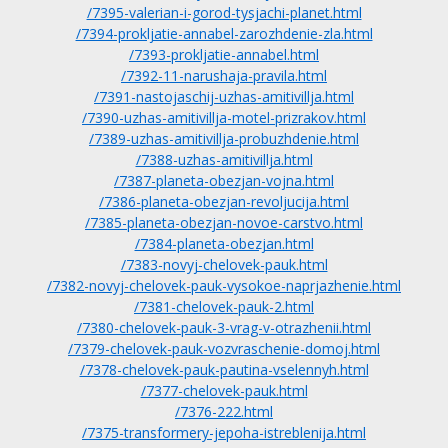
/7395-valerian-i-gorod-tysjachi-planet.html
/7394-prokljatie-annabel-zarozhdenie-zla.html
/7393-prokljatie-annabel.html
/7392-11-narushaja-pravila.html
/7391-nastojaschij-uzhas-amitivillja.html
/7390-uzhas-amitivillja-motel-prizrakov.html
/7389-uzhas-amitivillja-probuzhdenie.html
/7388-uzhas-amitivillja.html
/7387-planeta-obezjan-vojna.html
/7386-planeta-obezjan-revoljucija.html
/7385-planeta-obezjan-novoe-carstvo.html
/7384-planeta-obezjan.html
/7383-novyj-chelovek-pauk.html
/7382-novyj-chelovek-pauk-vysokoe-naprjazhenie.html
/7381-chelovek-pauk-2.html
/7380-chelovek-pauk-3-vrag-v-otrazhenii.html
/7379-chelovek-pauk-vozvraschenie-domoj.html
/7378-chelovek-pauk-pautina-vselennyh.html
/7377-chelovek-pauk.html
/7376-222.html
/7375-transformery-jepoha-istreblenija.html