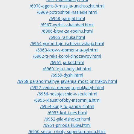
/6970-agent-9-missija-unichtozhit.html
/6969-potroshitel-nasledie.html
/6968-pamjat.html
/6967-vyzhit-v-kalahari.html
/6966-bitva-za-rodinu.html
/6965-razluka.html
/6964-gorod-tajn-ischeznuvshaja.html
/6963-krov-v-obmen-na-pyl.html
/6962-ti-reks-korol-dinozavrov.html
/6961-ja-kot.html
/6960-feja-i-belyj-kit.html
/6959-dyshi.html
/6958-paranormalnye-javlenija-most-prizrakov.html
/6957-vedma-derevnja-prokljatyh.html
/6956-nespjaschie-v-seule.html
/6955-klaustrofoby-insomnija.html
/6954-kung-fu-panda-4.html
/6953-kot-i-pes.html
/6952-pila-dzhoker.html
/6951-priroda-ljubvi.html
/6950-sezon-ohoty-superkomanda.html