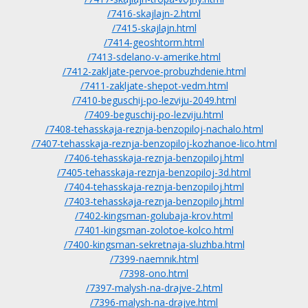
/7416-skajlajn-2.html
/7415-skajlajn.html
/7414-geoshtorm.html
/7413-sdelano-v-amerike.html
/7412-zakljate-pervoe-probuzhdenie.html
/7411-zakljate-shepot-vedm.html
/7410-beguschij-po-lezviju-2049.html
/7409-beguschij-po-lezviju.html
/7408-tehasskaja-reznja-benzopiloj-nachalo.html
/7407-tehasskaja-reznja-benzopiloj-kozhanoe-lico.html
/7406-tehasskaja-reznja-benzopiloj.html
/7405-tehasskaja-reznja-benzopiloj-3d.html
/7404-tehasskaja-reznja-benzopiloj.html
/7403-tehasskaja-reznja-benzopiloj.html
/7402-kingsman-golubaja-krov.html
/7401-kingsman-zolotoe-kolco.html
/7400-kingsman-sekretnaja-sluzhba.html
/7399-naemnik.html
/7398-ono.html
/7397-malysh-na-drajve-2.html
/7396-malysh-na-drajve.html