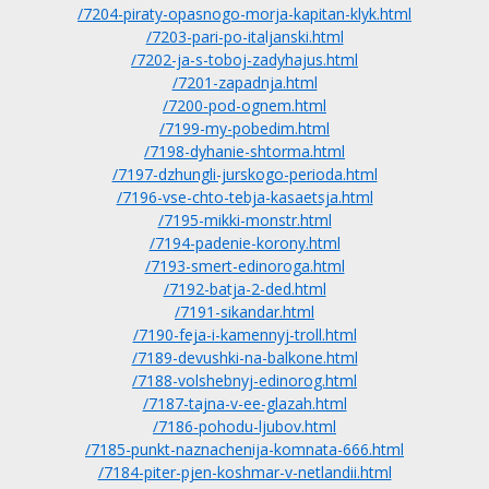
/7204-piraty-opasnogo-morja-kapitan-klyk.html
/7203-pari-po-italjanski.html
/7202-ja-s-toboj-zadyhajus.html
/7201-zapadnja.html
/7200-pod-ognem.html
/7199-my-pobedim.html
/7198-dyhanie-shtorma.html
/7197-dzhungli-jurskogo-perioda.html
/7196-vse-chto-tebja-kasaetsja.html
/7195-mikki-monstr.html
/7194-padenie-korony.html
/7193-smert-edinoroga.html
/7192-batja-2-ded.html
/7191-sikandar.html
/7190-feja-i-kamennyj-troll.html
/7189-devushki-na-balkone.html
/7188-volshebnyj-edinorog.html
/7187-tajna-v-ee-glazah.html
/7186-pohodu-ljubov.html
/7185-punkt-naznachenija-komnata-666.html
/7184-piter-pjen-koshmar-v-netlandii.html