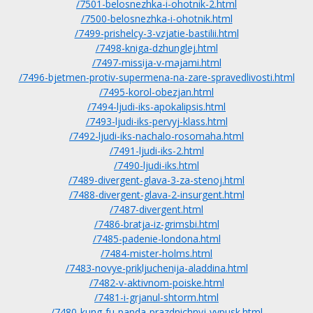
/7501-belosnezhka-i-ohotnik-2.html
/7500-belosnezhka-i-ohotnik.html
/7499-prishelcy-3-vzjatie-bastilii.html
/7498-kniga-dzhunglej.html
/7497-missija-v-majami.html
/7496-bjetmen-protiv-supermena-na-zare-spravedlivosti.html
/7495-korol-obezjan.html
/7494-ljudi-iks-apokalipsis.html
/7493-ljudi-iks-pervyj-klass.html
/7492-ljudi-iks-nachalo-rosomaha.html
/7491-ljudi-iks-2.html
/7490-ljudi-iks.html
/7489-divergent-glava-3-za-stenoj.html
/7488-divergent-glava-2-insurgent.html
/7487-divergent.html
/7486-bratja-iz-grimsbi.html
/7485-padenie-londona.html
/7484-mister-holms.html
/7483-novye-prikljuchenija-aladdina.html
/7482-v-aktivnom-poiske.html
/7481-i-grjanul-shtorm.html
/7480-kung-fu-panda-prazdnichnyj-vypusk.html