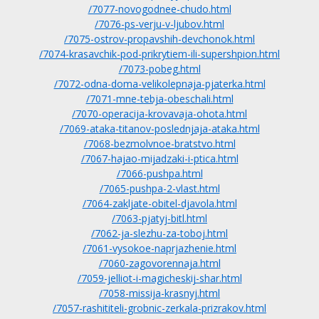
/7077-novogodnee-chudo.html
/7076-ps-verju-v-ljubov.html
/7075-ostrov-propavshih-devchonok.html
/7074-krasavchik-pod-prikrytiem-ili-supershpion.html
/7073-pobeg.html
/7072-odna-doma-velikolepnaja-pjaterka.html
/7071-mne-tebja-obeschali.html
/7070-operacija-krovavaja-ohota.html
/7069-ataka-titanov-poslednjaja-ataka.html
/7068-bezmolvnoe-bratstvo.html
/7067-hajao-mijadzaki-i-ptica.html
/7066-pushpa.html
/7065-pushpa-2-vlast.html
/7064-zakljate-obitel-djavola.html
/7063-pjatyj-bitl.html
/7062-ja-slezhu-za-toboj.html
/7061-vysokoe-naprjazhenie.html
/7060-zagovorennaja.html
/7059-jelliot-i-magicheskij-shar.html
/7058-missija-krasnyj.html
/7057-rashititeli-grobnic-zerkala-prizrakov.html