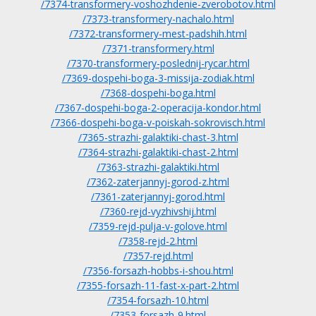
/7374-transformery-voshozhdenie-zverobotov.html
/7373-transformery-nachalo.html
/7372-transformery-mest-padshih.html
/7371-transformery.html
/7370-transformery-poslednij-rycar.html
/7369-dospehi-boga-3-missija-zodiak.html
/7368-dospehi-boga.html
/7367-dospehi-boga-2-operacija-kondor.html
/7366-dospehi-boga-v-poiskah-sokrovisch.html
/7365-strazhi-galaktiki-chast-3.html
/7364-strazhi-galaktiki-chast-2.html
/7363-strazhi-galaktiki.html
/7362-zaterjannyj-gorod-z.html
/7361-zaterjannyj-gorod.html
/7360-rejd-vyzhivshij.html
/7359-rejd-pulja-v-golove.html
/7358-rejd-2.html
/7357-rejd.html
/7356-forsazh-hobbs-i-shou.html
/7355-forsazh-11-fast-x-part-2.html
/7354-forsazh-10.html
/7353-forsazh-9.html