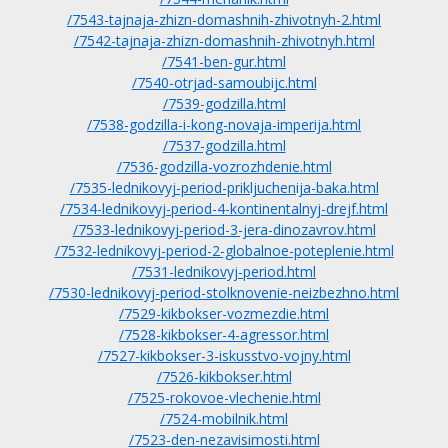
/7543-tajnaja-zhizn-domashnih-zhivotnyh-2.html
/7542-tajnaja-zhizn-domashnih-zhivotnyh.html
/7541-ben-gur.html
/7540-otrjad-samoubijc.html
/7539-godzilla.html
/7538-godzilla-i-kong-novaja-imperija.html
/7537-godzilla.html
/7536-godzilla-vozrozhdenie.html
/7535-lednikovyj-period-prikljuchenija-baka.html
/7534-lednikovyj-period-4-kontinentalnyj-drejf.html
/7533-lednikovyj-period-3-jera-dinozavrov.html
/7532-lednikovyj-period-2-globalnoe-poteplenie.html
/7531-lednikovyj-period.html
/7530-lednikovyj-period-stolknovenie-neizbezhno.html
/7529-kikbokser-vozmezdie.html
/7528-kikbokser-4-agressor.html
/7527-kikbokser-3-iskusstvo-vojny.html
/7526-kikbokser.html
/7525-rokovoe-vlechenie.html
/7524-mobilnik.html
/7523-den-nezavisimosti.html