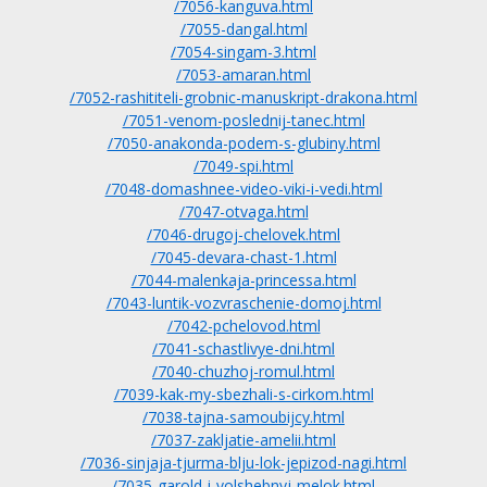
/7056-kanguva.html
/7055-dangal.html
/7054-singam-3.html
/7053-amaran.html
/7052-rashititeli-grobnic-manuskript-drakona.html
/7051-venom-poslednij-tanec.html
/7050-anakonda-podem-s-glubiny.html
/7049-spi.html
/7048-domashnee-video-viki-i-vedi.html
/7047-otvaga.html
/7046-drugoj-chelovek.html
/7045-devara-chast-1.html
/7044-malenkaja-princessa.html
/7043-luntik-vozvraschenie-domoj.html
/7042-pchelovod.html
/7041-schastlivye-dni.html
/7040-chuzhoj-romul.html
/7039-kak-my-sbezhali-s-cirkom.html
/7038-tajna-samoubijcy.html
/7037-zakljatie-amelii.html
/7036-sinjaja-tjurma-blju-lok-jepizod-nagi.html
/7035-garold-i-volshebnyj-melok.html