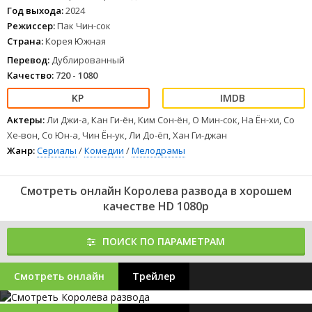
Год выхода:
2024
Режиссер:
Пак Чин-сок
Страна:
Корея Южная
Перевод:
Дублированный
Качество:
720 - 1080
Актеры:
Ли Джи-а, Кан Ги-ён, Ким Сон-ён, О Мин-сок, На Ён-хи, Со
Хе-вон, Со Юн-а, Чин Ён-ук, Ли До-ёп, Хан Ги-джан
Жанр:
Сериалы
/
Комедии
/
Мелодрамы
Смотреть онлайн Королева развода в хорошем
качестве HD 1080p
ПОИСК ПО ПАРАМЕТРАМ
Смотреть онлайн
Трейлер