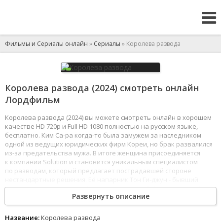
Фильмы и Сериалы онлайн
»
Сериалы
» Королева развода
Королева развода (2024) смотреть онлайн
Лордфильм
Королева развода (2024) вы можете смотреть онлайн в хорошем
качестве HD 720p и Full HD 1080 полностью на русском языке,
бесплатно. Ким Са-ра когда-то была замужем за наследником
одной из ведущих юридических фирм Кореи, но брак развалился
из-за предательства мужа. В итоге женщина присоединяется
к компании Solution и становится уникальным специалистом
по разводам, который предлагает пострадавшей стороне
нестандартные решения. Её напарник Тон Ги-джун - бывший
прокурор, а ныне деловой партнёр и юрист Solution, который
Развернуть описание
на прошлой работе получил прозвище Овчарка за упорство
и интуицию.
1
2
3
4
5
6
7
8
Название:
Королева развода