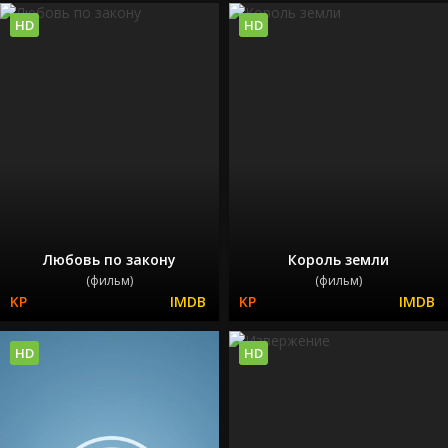
HD
HD
Любовь по закону
Король земли
(фильм)
(фильм)
HD
HD