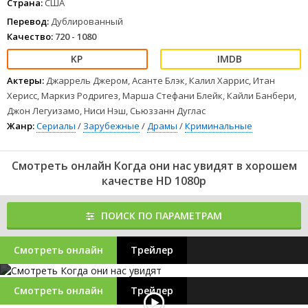
Страна:
США
Перевод:
Дублированный
Качество:
720 - 1080
Актеры:
Джаррель Джером, Асанте Блэк, Калил Харрис, Итан
Херисс, Маркиз Родригез, Марша Стефани Блейк, Кайли Банбери,
Джон Легуизамо, Ниси Нэш, Сьюззанн Дуглас
Жанр:
Сериалы
/
Зарубежные
/
Драмы
/
Криминальные
Смотреть онлайн Когда они нас увидят в хорошем
качестве HD 1080p
ПОИСК ПО ПАРАМЕТРАМ
Смотреть онлайн
Трейлер
Смотреть онлайн
Трейлер