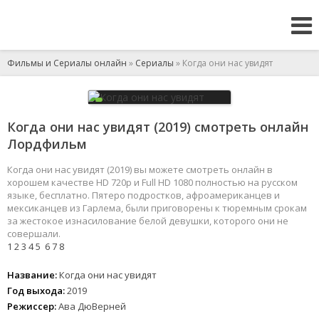
Фильмы и Сериалы онлайн
»
Сериалы
» Когда они нас увидят
Когда они нас увидят (2019) смотреть онлайн
Лордфильм
Когда они нас увидят (2019) вы можете смотреть онлайн в
хорошем качестве HD 720p и Full HD 1080 полностью на русском
языке, бесплатно. Пятеро подростков, афроамериканцев и
мексиканцев из Гарлема, были приговорены к тюремным срокам
за жестокое изнасилование белой девушки, которого они не
совершали.
1
2
3
4
5
6
7
8
Название:
Когда они нас увидят
Год выхода:
2019
Режиссер:
Ава ДюВерней