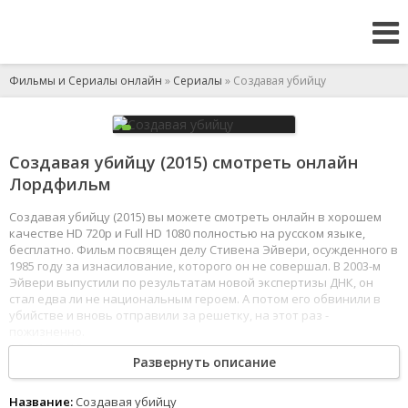
Фильмы и Сериалы онлайн
»
Сериалы
» Создавая убийцу
Создавая убийцу (2015) смотреть онлайн
Лордфильм
Создавая убийцу (2015) вы можете смотреть онлайн в хорошем
качестве HD 720p и Full HD 1080 полностью на русском языке,
бесплатно. Фильм посвящен делу Стивена Эйвери, осужденного в
1985 году за изнасилование, которого он не совершал. В 2003-м
Эйвери выпустили по результатам новой экспертизы ДНК, он
стал едва ли не национальным героем. А потом его обвинили в
убийстве и вновь отправили за решетку, на этот раз -
пожизненно.
1
2
3
4
5
6
7
8
Развернуть описание
Название:
Создавая убийцу