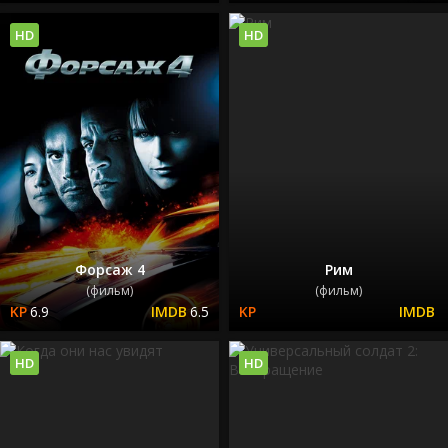
HD
HD
Форсаж 4
Рим
(фильм)
(фильм)
6.9
6.5
HD
HD