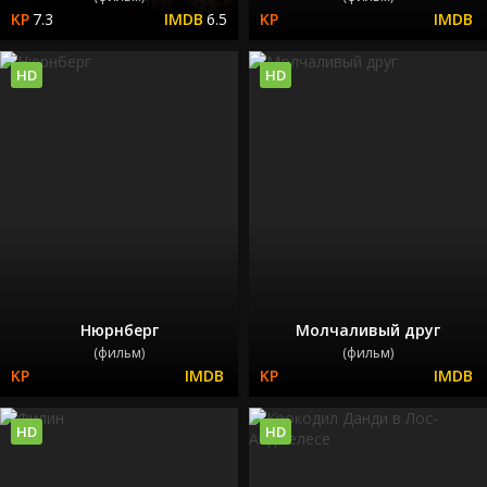
7.3
6.5
HD
HD
Нюрнберг
Молчаливый друг
(фильм)
(фильм)
HD
HD