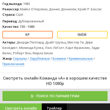
Год выхода:
1983
Режиссер:
Майкл О'Херлихи, Дэннис Доннелли, Крэйг Р. Бэксли
Страна:
США
Перевод:
Дублированный
Качество:
720 - 1080
Актеры:
Джордж Пеппард, Дуайт Шульц, Мистер Ти, Дирк
Бенедикт, Мелинда Кулеа, Лэнс ЛеГолт, Карл Франклин, Эдди
Велес, Роберт Вон, Марла Хисли
Жанр:
Сериалы
/
Зарубежные
/
Боевики
/
Криминальные
/
Приключения
Смотреть онлайн Команда «А» в хорошем качестве
HD 1080p
ПОИСК ПО ПАРАМЕТРАМ
Смотреть онлайн
Трейлер