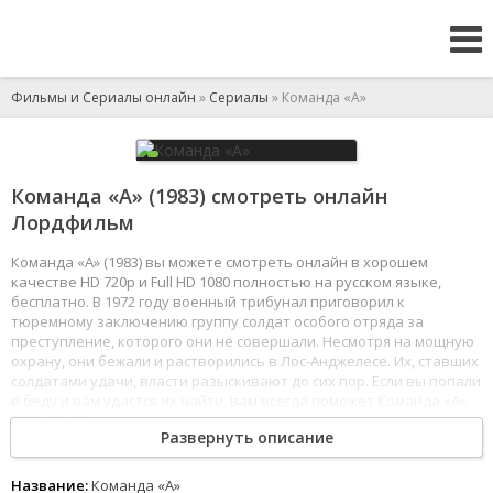
Фильмы и Сериалы онлайн
»
Сериалы
» Команда «А»
Команда «А» (1983) смотреть онлайн
Лордфильм
Команда «А» (1983) вы можете смотреть онлайн в хорошем
качестве HD 720p и Full HD 1080 полностью на русском языке,
бесплатно. В 1972 году военный трибунал приговорил к
тюремному заключению группу солдат особого отряда за
преступление, которого они не совершали. Несмотря на мощную
охрану, они бежали и растворились в Лос-Анджелесе. Их, ставших
солдатами удачи, власти разыскивают до сих пор. Если вы попали
в беду и вам удастся их найти, вам всегда поможет Команда «А».
1
2
3
4
5
6
7
8
Развернуть описание
Название:
Команда «А»