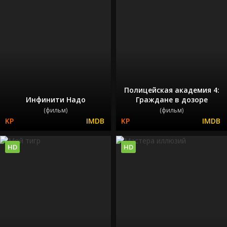
Полицейская академия 4:
Инфинити Надо
Граждане в дозоре
(фильм)
(фильм)
HD
HD