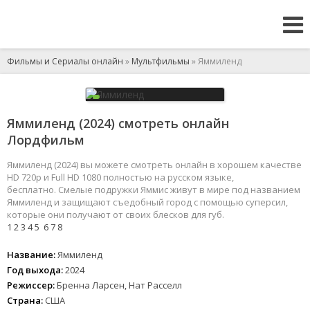
Фильмы и Сериалы онлайн
»
Мультфильмы
» Яммиленд
Яммиленд (2024) смотреть онлайн
Лордфильм
Яммиленд (2024) вы можете смотреть онлайн в хорошем качестве
HD 720p и Full HD 1080 полностью на русском языке,
бесплатно. Смелые подружки Яммис живут в мире под названием
Яммиленд и защищают съедобный город с помощью суперсил,
которые они получают от своих блесков для губ.
1
2
3
4
5
6
7
8
Название:
Яммиленд
Год выхода:
2024
Режиссер:
Бренна Ларсен, Нат Расселл
Страна:
США