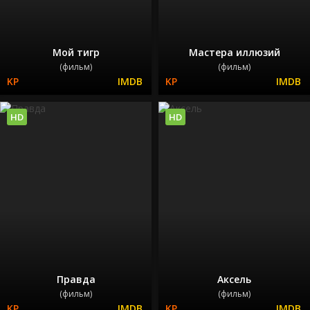
Мой тигр
Мастера иллюзий
(фильм)
(фильм)
HD
HD
Правда
Аксель
(фильм)
(фильм)