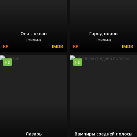
Она - океан
Город воров
(фильм)
(фильм)
HD
HD
Лазарь
Вампиры средней полосы