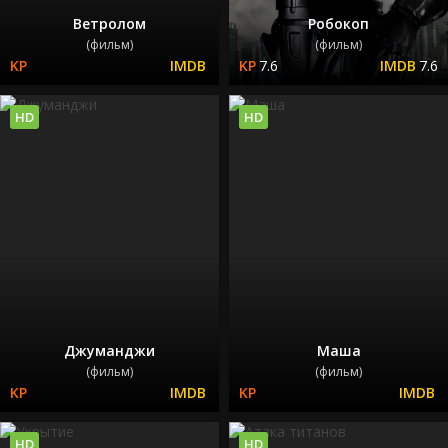
Ветролом
Робокоп
(фильм)
(фильм)
7.6
7.6
HD
HD
Джуманджи
Маша
(фильм)
(фильм)
HD
HD