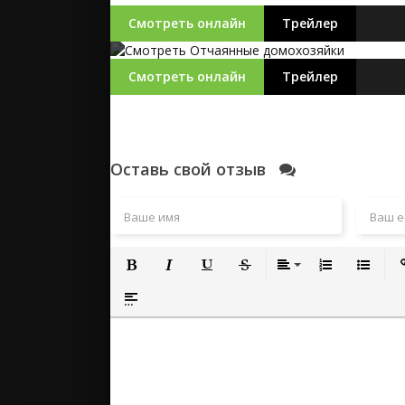
Смотреть онлайн
Трейлер
Смотреть онлайн
Трейлер
Оставь свой отзыв
Полужирный
Курсив
Подчеркнутый
Зачеркнутый
Выравнивание
Нумерованный
Маркиро
Вс
Вставка спойлера