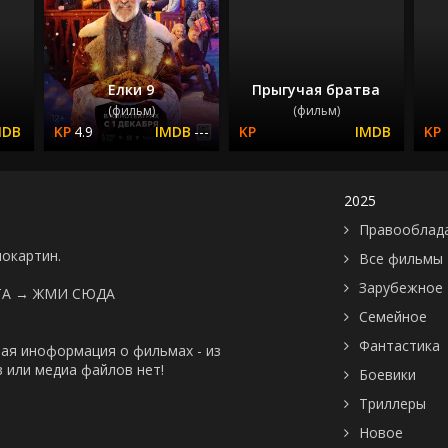
Елки 9
Прыгучая братва
(фильм)
(фильм)
4.9
---
2025
Правооблад
нокартин.
Все фильмы
Зарубежное
ТА →
ЖМИ СЮДА
Семейное
Фантастика
ая иноформация о фильмах - из
 или медиа файлов нет!
Боевики
Триллеры
Новое