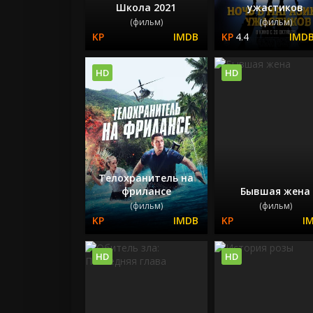
Школа 2021
ужастиков
(фильм)
(фильм)
4.4
HD
HD
Телохранитель на
фрилансе
Бывшая жена
(фильм)
(фильм)
HD
HD