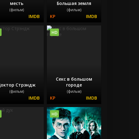
месть
Большая земля
(фильм)
(фильм)
HD
Секс в большом
октор Стрэндж
городе
(фильм)
(фильм)
HD