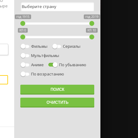
HD
тыре
год 1915
год 2019
КП 0
КП 10
 с
Фильмы
Сериалы
Мультфильмы
я
Аниме
По убыванию
и и
По возрастанию