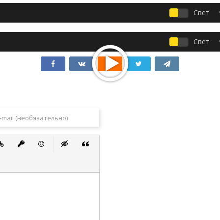
Свет
Свет
 список
ванный список
тавить ссылку
Вставить защищенную ссылку
Вставить смайлик
Вставка скрытого текста
Вставка цитаты