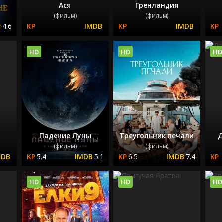
Ася
Гренландия
(фильм)
(фильм)
4.6
HD
HD
HD
Падение Луны
Треугольник печали
Д
(фильм)
(фильм)
5.4
5.1
6.5
7.4
HD
HD
HD