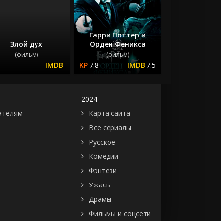
Гарри Поттер и
Злой дух
Орден Феникса
(фильм)
(фильм)
7.8
7.5
2024
ателям
Карта сайта
Все сериалы
Русское
Комедии
Фэнтези
Ужасы
Драмы
Фильмы и соцсети