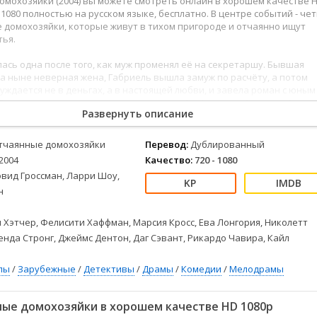
мохозяйки (2004) вы можете смотреть онлайн в хорошем качестве 
Детективы
2023
Семейные
HD 1080 полностью на русском языке, бесплатно. В центре событий - че
Детские
2022
Спорт
 домохозяйки, которые живут в тихом пригороде и отчаянно ищут
Драмы
2021
Триллеры
тья.
Комедии
Ужасы
ась одна после того, как муж променял её на секретаршу. Бывшая
Русские
Фантастика
а ныне неверная жена, Габриель вышла замуж по расчёту, а потом
нуждается не в деньгах, а в настоящей любви, и завела роман с юным
СССР
Фэнтези
Бри пытается сохранить разваливающийся брак и найти общий язык
ые
Зарубежные
Развернуть описание
маном и слишком рано повзрослевшей дочерью. Линнет поставила
стящей карьере в крупной компании, чтобы посвятить всё свое врем
Фильмы из соцетей
детей.
тчаянные домохозяйки
Перевод:
Дублированный
2004
Качество:
720 - 1080
моубийство их подружки Мэри Элис Янг оставляет всех в недоумени
эвид Гроссман, Ларри Шоу,
скать разгадку ее смерти. Мэри расстается с жизнью, но обретает
н
проникать во все
 Хэтчер, Фелисити Хаффман, Марсия Кросс, Ева Лонгория, Николетт
нда Стронг, Джеймс Дентон, Даг Сэвант, Рикардо Чавира, Кайл
лы
/
Зарубежные
/
Детективы
/
Драмы
/
Комедии
/
Мелодрамы
ые домохозяйки в хорошем качестве HD 1080p