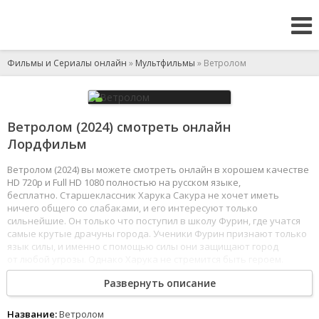
Фильмы и Сериалы онлайн
»
Мультфильмы
» Ветролом
Ветролом (2024) смотреть онлайн
Лордфильм
Ветролом (2024) вы можете смотреть онлайн в хорошем качестве
HD 720p и Full HD 1080 полностью на русском языке,
бесплатно. Старшеклассник Харука Сакура не хочет иметь
ничего общего со слабаками, и его интересуют только
сильнейшие. Он только что поступил в школу Фурин, где учатся
самые крутые драчуны города. Ученики Фурин признают только
язык силы, и именно с помощью силы они защищают город
от любой угрозы. Однако Харука не стремится быть героем.
Он хочет стать непобедимым.
Развернуть описание
1
2
3
4
5
6
7
8
Название:
Ветролом