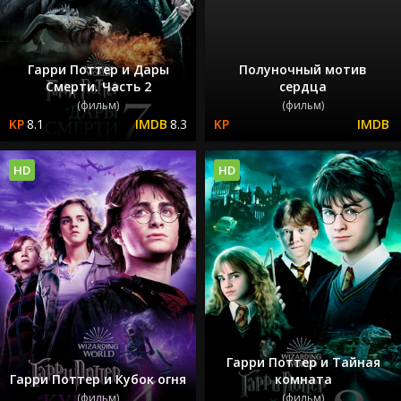
Гарри Поттер и Дары
Полуночный мотив
Смерти. Часть 2
сердца
(фильм)
(фильм)
8.1
8.3
HD
HD
Гарри Поттер и Тайная
Гарри Поттер и Кубок огня
комната
(фильм)
(фильм)