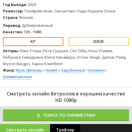
Год выхода:
2024
Режиссер:
Тосифуми Акаи, Синъитиро Уэда, Кадзуки Охаси
Страна:
Япония
Перевод:
Дублированный
Качество:
720 - 1080
Актеры:
Юма Утида, Рёта Судзуки, Сёя Тиба, Коки Утияма,
Нобунага Симадзаки, Юити Накамура, Остин Тиндл, Даллас Рейд,
Bryson Baugus, Аарон Кэмпбелл
Жанр:
Мультфильмы
/
Аниме
/
Зарубежные
/
Боевики
/
Криминальные
Смотреть онлайн Ветролом в хорошем качестве
HD 1080p
ПОИСК ПО ПАРАМЕТРАМ
Смотреть онлайн
Трейлер