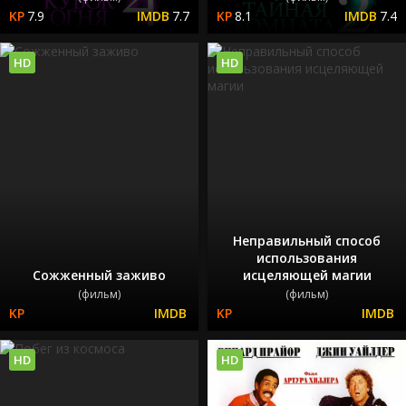
7.9
7.7
8.1
7.4
HD
HD
Неправильный способ
использования
Сожженный заживо
исцеляющей магии
(фильм)
(фильм)
HD
HD