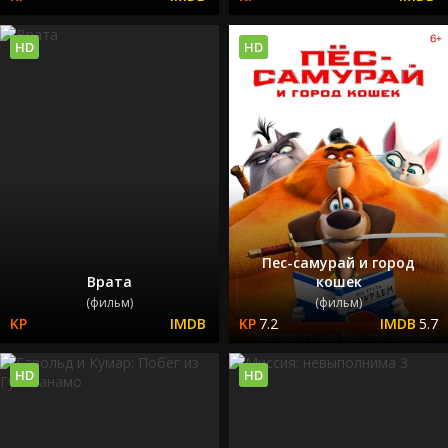
HD
HD
Пес-самурай и город
Врата
кошек
(фильм)
(фильм)
7.2
5.7
HD
HD