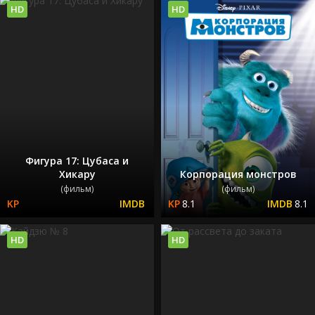
HD
HD
Фигура 17: Цубаса и
Хикару
Корпорация монстров
(фильм)
(фильм)
8.1
8.1
HD
HD