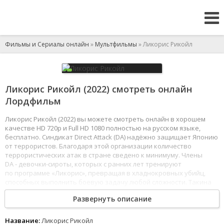
Фильмы и Сериалы онлайн
»
Мультфильмы
» Ликорис Рикойл
Ликорис Рикойл (2022) смотреть онлайн
Лордфильм
Ликорис Рикойл (2022) вы можете смотреть онлайн в хорошем
качестве HD 720p и Full HD 1080 полностью на русском языке,
бесплатно. Синдикат Direct Attack (DA) надёжно защищает Японию
от террористов. Благодаря этой организации количество
террористических атак в стране сведено к минимуму. Члены
DA - девочки-сироты, которых с ранних лет тренируют
по программе «Ликорис», превращая в хладнокровных убийц,
способных выполнить боевую задачу любой сложности. Такина
Иноэ была опытным бойцом, пока из-за неподчинения приказу
Развернуть описание
не была отстранена от боевых миссий, и теперь она проводит
время за рутинной работой в кафе под прикрытием. Её новая
напарница, вундеркинд Тисато Нисикиги, совсем не похожа
Название:
Ликорис Рикойл