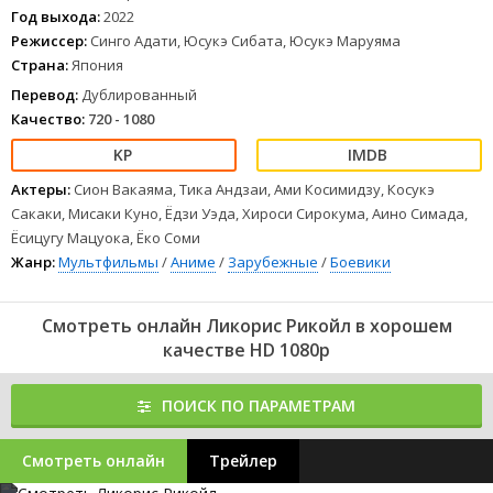
на прочих сотрудников конторы. И именно ей суждено изменить
Год выхода:
2022
жизнь Такины.
Режиссер:
Синго Адати, Юсукэ Сибата, Юсукэ Маруяма
1
2
3
4
5
6
7
8
Страна:
Япония
Перевод:
Дублированный
Качество:
720 - 1080
Актеры:
Сион Вакаяма, Тика Андзаи, Ами Косимидзу, Косукэ
Сакаки, Мисаки Куно, Ёдзи Уэда, Хироси Сирокума, Аино Симада,
Ёсицугу Мацуока, Ёко Соми
Жанр:
Мультфильмы
/
Аниме
/
Зарубежные
/
Боевики
Смотреть онлайн Ликорис Рикойл в хорошем
качестве HD 1080p
ПОИСК ПО ПАРАМЕТРАМ
Смотреть онлайн
Трейлер