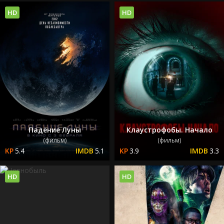
HD
HD
Падение Луны
Клаустрофобы. Начало
(фильм)
(фильм)
5.4
5.1
3.9
3.3
HD
HD