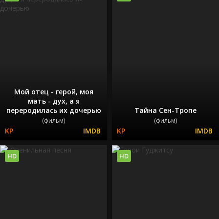
Мой отец - герой, моя
мать - дух, а я
переродилась их дочерью
Тайна Сен-Тропе
(фильм)
(фильм)
HD
HD