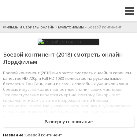
Фильмы и Сериалы онлайн
»
Мультфильмы
» Боевой континент
Боевой континент (2018) смотреть онлайн
Лордфильм
Боевой континент (2018) вы можете смотреть онлайн в хорошем
качестве HD 720p и Full HD 1080 полностью на русском языке,
бесплатно. Тан Сань, один из самых способных учеников клана
боевых искусств, крадет запретные знания своих мастеров.
Это преступление карается смертью, поэтому Тан прыгает
со скалы, погибает, а затем возрождается на Боевом
континенте - месте, где у каждого есть свой дух, и где выживают
только сильнейшие. Однако здесь Тан - сын кузнеца, а его
дух - самый слабый в этом мире.
Развернуть описание
1
2
3
4
5
6
7
8
Название:
Боевой континент