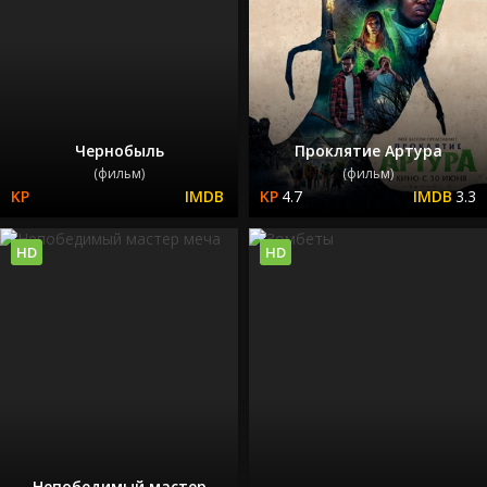
Чернобыль
Проклятие Артура
(фильм)
(фильм)
4.7
3.3
HD
HD
Непобедимый мастер