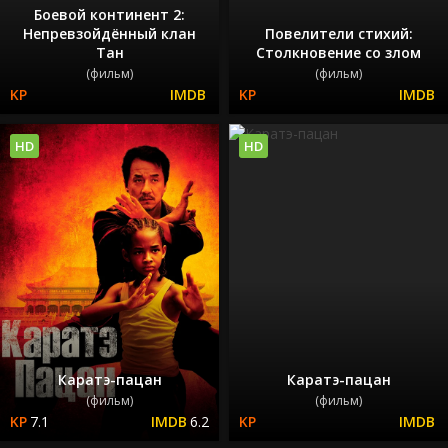
Боевой континент 2:
Непревзойдённый клан
Повелители стихий:
Тан
Столкновение со злом
(фильм)
(фильм)
HD
HD
Каратэ-пацан
Каратэ-пацан
(фильм)
(фильм)
7.1
6.2