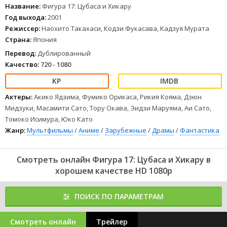
Название:
Фигура 17: Цубаса и Хикару
Год выхода:
2001
Режиссер:
Наохито Такахаси, Кодзи Фукасава, Кадзуя Мурата
Страна:
Япония
Перевод:
Дублированный
Качество:
720 - 1080
Актеры:
Акико Ядзима, Фумико Орикаса, Рикия Кояма, Дзюн
Мидзуки, Масамити Сато, Тору Окава, Эидзи Маруяма, Аи Сато,
Томоко Исимура, Юко Като
Жанр:
Мультфильмы
/
Аниме
/
Зарубежные
/
Драмы
/
Фантастика
Смотреть онлайн Фигура 17: Цубаса и Хикару в
хорошем качестве HD 1080p
ПОИСК ПО ПАРАМЕТРАМ
Смотреть онлайн
Трейлер