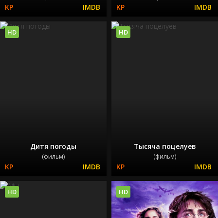
HD
HD
Дитя погоды
Тысяча поцелуев
(фильм)
(фильм)
HD
HD