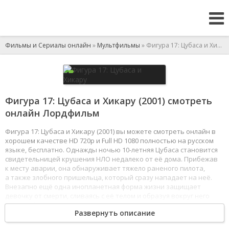
Фильмы и Сериалы онлайн
»
Мультфильмы
» Фигура 17: Цубаса и Хикару
Фигура 17: Цубаса и Хикару (2001) смотреть
онлайн Лордфильм
Фигура 17: Цубаса и Хикару (2001) вы можете смотреть онлайн в
хорошем качестве HD 720p и Full HD 1080 полностью на русском
языке, бесплатно. Однажды ночью 10-летняя Цубаса становится
свидетельницей крушения НЛО недалеко от её дома. Прибежав
к месту аварии, она обнаруживает тяжело раненого пилота,
а также злобного пришельца, который сразу нападает на неё.
Внезапно ещё одна инопланетная форма жизни защищает
девочку от смерти, сливаясь с её телом и образуя вокруг него
боевую броню. После отражения атаки космический защитник
Развернуть описание
превращается в точную копию Цубасы и берёт себе имя Хикару.
1
2
3
4
5
6
7
8