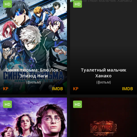
HD
HD
Синяя тюрьма: Блю Лок -
Туалетный мальчик
Эпизод Наги
Ханако
(фильм)
(фильм)
HD
HD