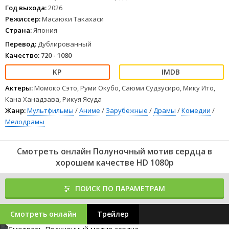
одна зацепка: её голос. Однажды, услышав знакомые интонации,
Год выхода:
2026
Арису забегает в студию радиовещания и встречает четырёх
Режиссер:
Масаюки Такахаси
девушек, мечтающих о карьере, связанной с голосом. Рикка
Страна:
Япония
Инохана мечтает стать певицей, Нэнэ Химэкава стремится стать
актрисой озвучания, Ико К
Перевод:
Дублированный
1
2
3
4
5
6
7
8
Качество:
720 - 1080
Актеры:
Момоко Сэто, Руми Окубо, Саюми Судзусиро, Мику Ито,
Кана Ханадзава, Рикуя Ясуда
Жанр:
Мультфильмы
/
Аниме
/
Зарубежные
/
Драмы
/
Комедии
/
Мелодрамы
Смотреть онлайн Полуночный мотив сердца в
хорошем качестве HD 1080p
ПОИСК ПО ПАРАМЕТРАМ
Смотреть онлайн
Трейлер