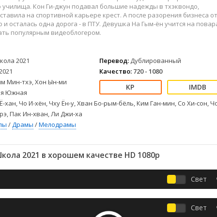
Детективы
2023
Семейные
 училища. Кон Ги-джун подавал большие надежды в тхэквондо,
Детские
2022
Спорт
ставила на спортивной карьере крест. А после разорения бизнеса о
 и осталась одна дорога - в ПТУ. Девушка На Гым-ён учится на повар
Драмы
2021
Триллеры
тать популярным видеоблогером.
Комедии
Ужасы
Русские
Фантастика
кола 2021
Перевод:
Дублированный
СССР
Фэнтези
2021
Качество:
720 - 1080
ые
Зарубежные
м Мин-тхэ, Хон Ын-ми
Фильмы из соцетей
я Южная
Ё-хан, Чо И-хён, Чху Ён-у, Хван Бо-рым-бёль, Ким Ган-мин, Со Хи-сон, Ч
рэ, Пак Ин-хван, Ли Джи-ха
лы
/
Драмы
/
Мелодрамы
кола 2021 в хорошем качестве HD 1080p
Свет
Свет