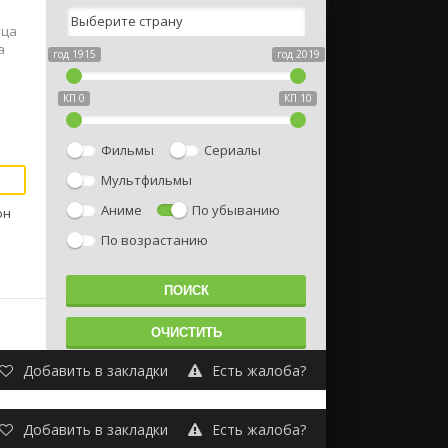
тца
а
год 1915
год 2019
КП 0
КП 10
Фильмы
Сериалы
Мультфильмы
Аниме
По убыванию
он
По возрастанию
Добавить в закладки
Есть жалоба?
Добавить в закладки
Есть жалоба?