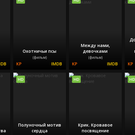
До
Между нами,
Охотничьи псы
девочками
(фильм)
(фильм)
HD
HD
HD
Полуночный мотив
Крик. Кровавое
тва
сердца
посвящение