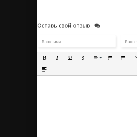
Оставь свой отзыв
Полужирный
Курсив
Подчеркнутый
Зачеркнутый
Выравнивание
Нумерованный
Маркиро
Вс
Вставка спойлера