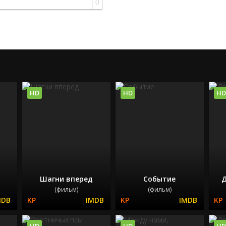
0
HD
HD
HD
Шагни вперед
Событие
Д
(фильм)
(фильм)
HD
HD
HD