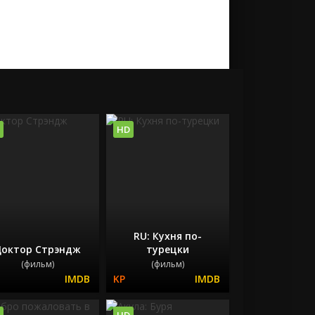
HD
RU: Кухня по-
октор Стрэндж
турецки
(фильм)
(фильм)
HD