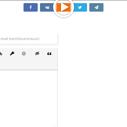
 список
ванный список
тавить ссылку
Вставить защищенную ссылку
Вставить смайлик
Вставка скрытого текста
Вставка цитаты