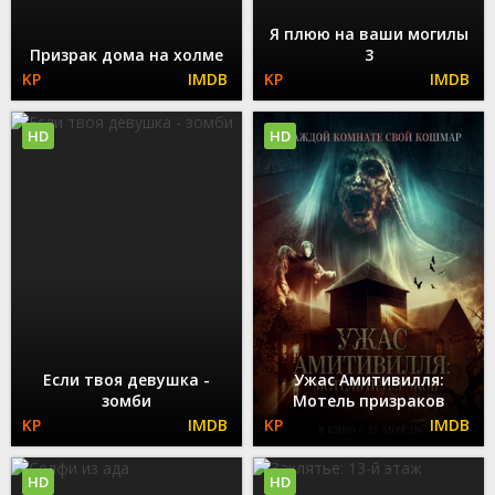
Я плюю на ваши могилы
Призрак дома на холме
3
HD
HD
Если твоя девушка -
Ужас Амитивилля:
зомби
Мотель призраков
HD
HD