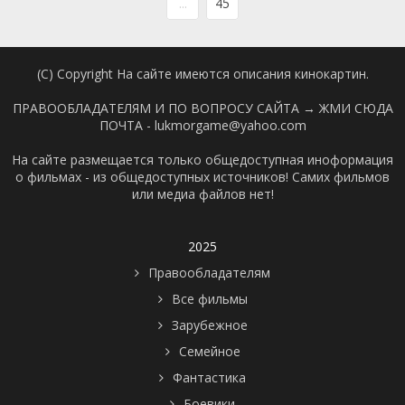
...
45
(C) Copyright На сайте имеются описания кинокартин.
ПРАВООБЛАДАТЕЛЯМ И ПО ВОПРОСУ САЙТА →
ЖМИ СЮДА
ПОЧТА - lukmorgame@yahoo.com
На сайте размещается только общедоступная иноформация
о фильмах - из общедоступных источников! Самих фильмов
или медиа файлов нет!
2025
Правообладателям
Все фильмы
Зарубежное
Семейное
Фантастика
Боевики