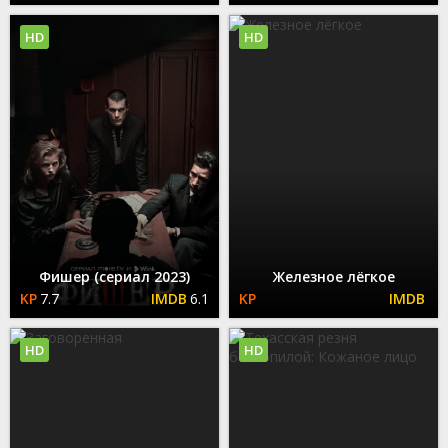
HD
HD
Фишер (сериал 2023)
Железное лёгкое
7.7
6.1
HD
HD