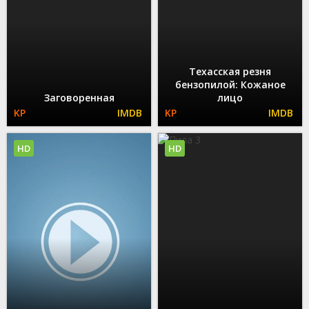
Техасская резня
бензопилой: Кожаное
Заговоренная
лицо
HD
HD