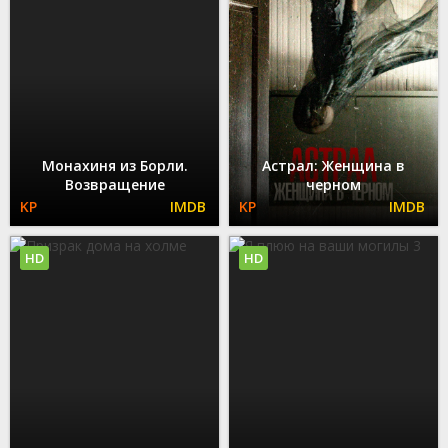
Монахиня из Борли.
Астрал: Женщина в
Возвращение
черном
HD
HD