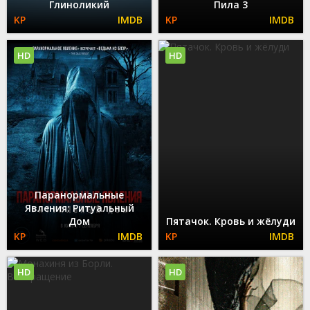
Глиноликий
Пила 3
HD
HD
Паранормальные
Явления: Ритуальный
Дом
Пятачок. Кровь и жёлуди
HD
HD