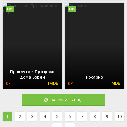
HD
HD
Проклятие: Призраки
дома Борли
Росарио
ЗАГРУЗИТЬ ЕЩЕ
1
2
3
4
5
6
7
8
9
10