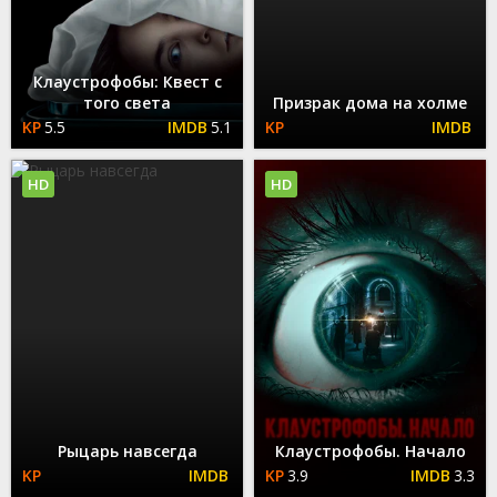
Клаустрофобы: Квест с
того света
Призрак дома на холме
5.5
5.1
HD
HD
Рыцарь навсегда
Клаустрофобы. Начало
3.9
3.3