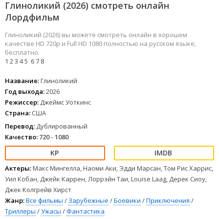
Глиноликий (2026) смотреть онлайн
Лордфильм
Глиноликий (2026) вы можете смотреть онлайн в хорошем
качестве HD 720p и Full HD 1080 полностью на русском языке,
бесплатно.
1
2
3
4
5
6
7
8
Название:
Глиноликий
Год выхода:
2026
Режиссер:
Джеймс Уоткинс
Страна:
США
Перевод:
Дублированный
Качество:
720 - 1080
Актеры:
Макс Мингелла, Наоми Аки, Эдди Марсан, Том Рис Харрис,
Уил Кобан, Джейк Каррен, Лоррэйн Таи, Louise Laag, Дерек Сиоу,
Джек Колгрейв Хирст
Жанр:
Все фильмы
/
Зарубежные
/
Боевики
/
Приключения
/
Триллеры
/
Ужасы
/
Фантастика