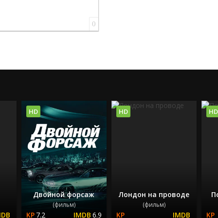
0
HD
HD
HD
Двойной форсаж
Лондон на проводе
П
(фильм)
(фильм)
7.2
6.9