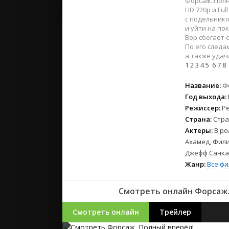
Форсаж. Полн
2023
HD 720p и Fu
2022
с подельнико
2021
и уйти на по
Вор сбегает 
По его следа
Русские
а также удач
1
2
3
4
5
6
7
8
СССР
Зарубежн
Название:
Ф
Год выхода:
Режиссер:
Р
Страна:
Стра
Актеры:
В ро
Ахамед, Фили
Джефф Санка
Жанр:
Все ф
Смотреть онлайн Форсаж.
Смотреть онлайн
Трейлер