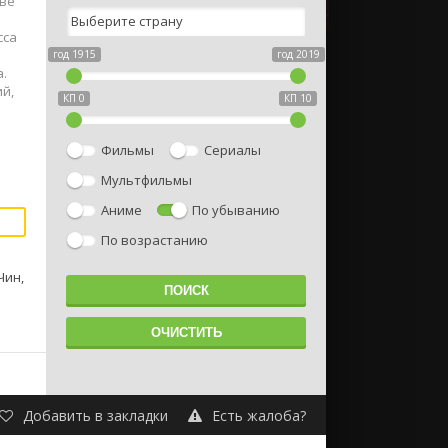
тве
сса
год 1915
год 2019
а.
й,
КП 0
КП 10
Фильмы
Сериалы
Мультфильмы
Аниме
По убыванию
По возрастанию
и
Чин,
Добавить в закладки
Есть жалоба?