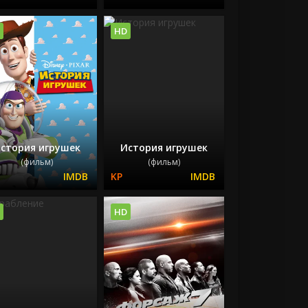
HD
стория игрушек
История игрушек
(фильм)
(фильм)
HD