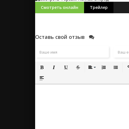
Смотреть онлайн
Трейлер
Оставь свой отзыв
Полужирный
Курсив
Подчеркнутый
Зачеркнутый
Выравнивание
Нумерованный
Маркиро
Вс
Вставка спойлера