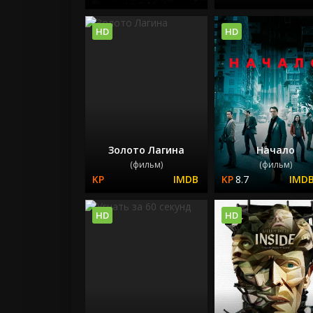
HD
HD
Золото Лагина
Начало
(фильм)
(фильм)
8.7
HD
HD