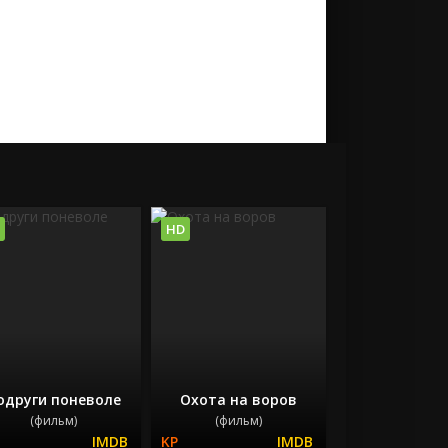
HD
одруги поневоле
Охота на воров
(фильм)
(фильм)