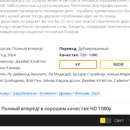
ый вперёд! (Год: 2024) вы можете смотреть онлайн в хорошем качес
Детективы
2023
Семейные
ll HD 1080 полностью на русском языке, бесплатно. Вор-профессионал
Детские
2022
Спорт
м решают провернуть последнее дело - ограбить криминального бо
Драмы
2021
Триллеры
кой с кучей денег. Когда дерзкое ограбление идет не по плану,
с деньгами, но решает во что бы то ни стало спасти схваченного друг
Комедии
Ужасы
м идут люди босса, продажные копы, бандиты, жаждущие приключени
Русские
Фантастика
ливый киллер-социопат по кличке Ковбой.
СССР
Фэнтези
ые
Зарубежные
орсаж. Полный вперёд!
Перевод:
Дублированный
Фильмы из соцетей
Год: 2024
Качество:
720 - 1080
ежиссер: Джеймс Клэйтон
на: Канада
лях: Лу Даймонд Филлипс, Ли Мадждуб, Брэдли Страйкер, Алиша-Мар
п Грэйнджер, Фэй Рен, Эйнар Харальдссон, Джеймс Клэйтон, Саймон 
ильмы
/
Зарубежные
/
Боевики
/
Драмы
/
Фильмы 2024
 Полный вперёд! в хорошем качестве HD 1080p
Свет