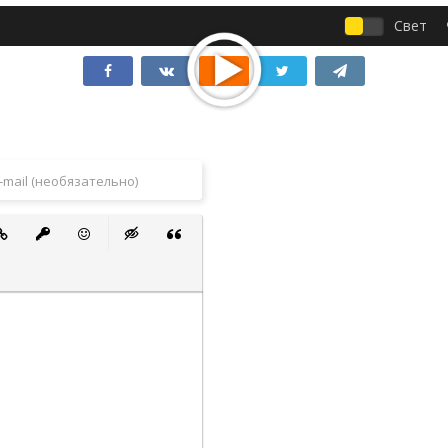
Свет
 список
ванный список
тавить ссылку
Вставить защищенную ссылку
Вставить смайлик
Вставка скрытого текста
Вставка цитаты