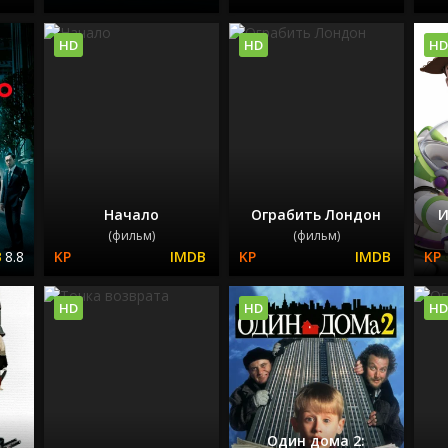
HD
HD
HD
Начало
Ограбить Лондон
И
(фильм)
(фильм)
8.8
HD
HD
HD
Один дома 2: