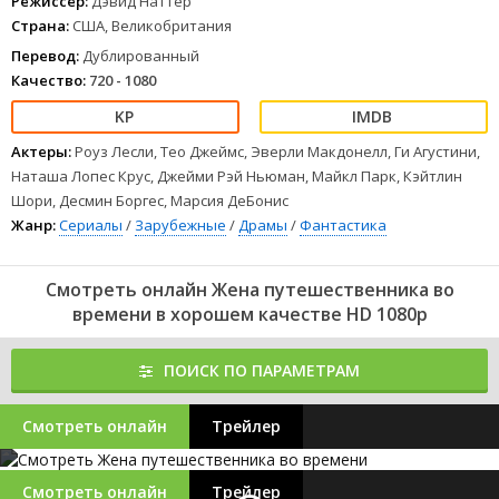
Режиссер:
Дэвид Наттер
Страна:
США, Великобритания
Перевод:
Дублированный
Качество:
720 - 1080
Актеры:
Роуз Лесли, Тео Джеймс, Эверли Макдонелл, Ги Агустини,
Наташа Лопес Крус, Джейми Рэй Ньюман, Майкл Парк, Кэйтлин
Шори, Десмин Боргес, Марсия ДеБонис
Жанр:
Сериалы
/
Зарубежные
/
Драмы
/
Фантастика
Смотреть онлайн Жена путешественника во
времени в хорошем качестве HD 1080p
ПОИСК ПО ПАРАМЕТРАМ
Смотреть онлайн
Трейлер
Смотреть онлайн
Трейлер