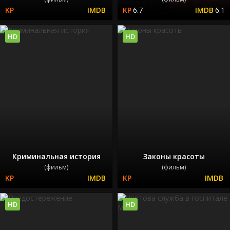
6.7
6.1
HD
HD
Криминальная история
Законы красоты
(фильм)
(фильм)
HD
HD