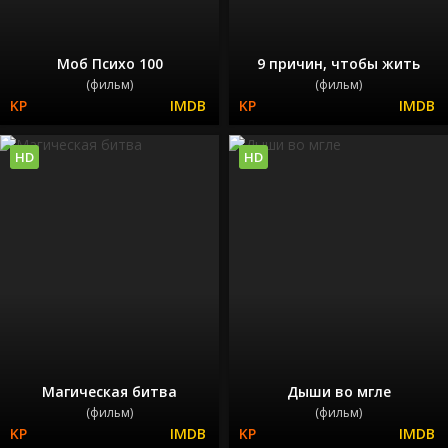
Моб Психо 100
9 причин, чтобы жить
(фильм)
(фильм)
HD
HD
Магическая битва
Дыши во мгле
(фильм)
(фильм)