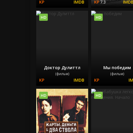
7.3
HD
HD
Доктор Дулиттл
Мы победим
(фильм)
(фильм)
HD
HD