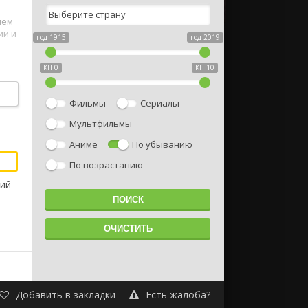
ием
ии и
год 1915
год 2019
КП 0
КП 10
Фильмы
Сериалы
Мультфильмы
Аниме
По убыванию
По возрастанию
лий
Добавить в закладки
Есть жалоба?