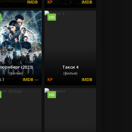
HD
Нюрнберг (2023)
Такси 4
(фильм)
(фильм)
6.1
---
HD