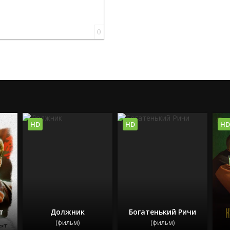
0
HD
HD
HD
т
Должник
Богатенький Ричи
(фильм)
(фильм)