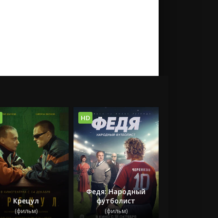
HD
Федя: Народный
Крецул
футболист
(фильм)
(фильм)