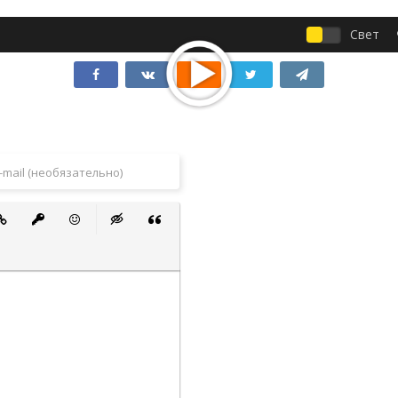
Свет
 список
ванный список
тавить ссылку
Вставить защищенную ссылку
Вставить смайлик
Вставка скрытого текста
Вставка цитаты