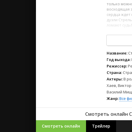
2023
только можно
2022
восходящая 
сердца ждет
2021
дуэли Стрель
ломают судьб
Русские
Когда дорога
СССР
совершить не
Великий спо
Зарубежн
1
2
3
4
5
6
7
8
Название:
С
Год выхода:
Режиссер:
Р
Страна:
Стра
Актеры:
В ро
Хаев, Виктор
Василий Мище
Жанр:
Все ф
Смотреть онлайн С
Смотреть онлайн
Трейлер