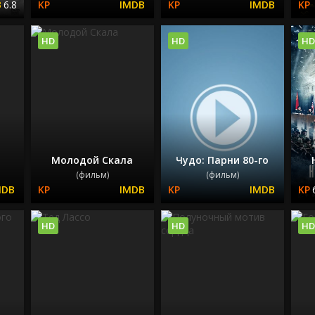
6.8
HD
HD
HD
Молодой Скала
Чудо: Парни 80-го
(фильм)
(фильм)
HD
HD
HD