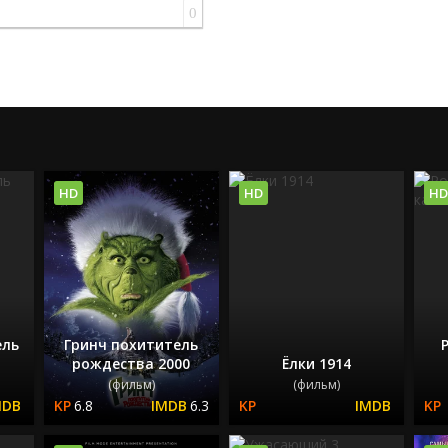
0
HD
HD
HD
ель
Гринч похититель
рождества 2000
Ёлки 1914
(фильм)
(фильм)
6.8
6.3