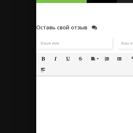
Оставь свой отзыв
Полужирный
Курсив
Подчеркнутый
Зачеркнутый
Выравнивание
Нумерованный
Маркиро
Вс
Вставка спойлера