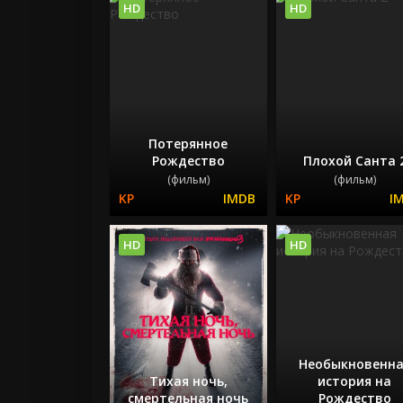
HD
HD
Потерянное
Рождество
Плохой Санта 
(фильм)
(фильм)
HD
HD
Необыкновенна
Тихая ночь,
история на
смертельная ночь
Рождество