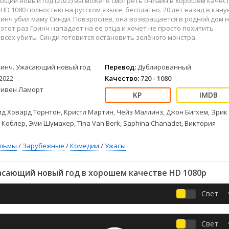
ющий новый год (2022) вы можете смотреть онлайн в хорошем качес
Детективы
2023
Семейные
l HD 1080 полностью на русском языке, бесплатно. 20 лет назад в кану
Детские
2022
Спорт
инч убил маму Синди. Повзрослев, она возвращается в родной дом 
Драмы
2021
Триллеры
 этот раз Гринч нападает на её отца и хочет не просто похитить
 всех убить. Синди готовится остановить зелёного монстра.
Комедии
Ужасы
Русские
Фантастика
ринч. Ужасающий новый год
Перевод:
Дублированный
СССР
Фэнтези
2022
Качество:
720 - 1080
ые
Зарубежные
тивен Ламорт
Фильмы из соцетей
д Ховард Торнтон, Кристл Мартин, Чейз Маллинз, Джон Бигхем, Эрик
 Коблер, Эми Шумахер, Tina Van Berk, Saphina Chanadet, Виктория
ильмы
/
Зарубежные
/
Комедии
/
Ужасы
асающий новый год в хорошем качестве HD 1080p
Свет
Свет