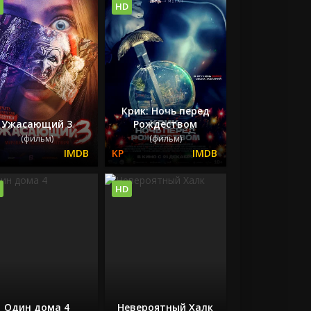
HD
Крик: Ночь перед
Ужасающий 3
Рождеством
(фильм)
(фильм)
HD
Один дома 4
Невероятный Халк