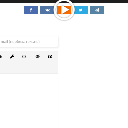
 список
ванный список
тавить ссылку
Вставить защищенную ссылку
Вставить смайлик
Вставка скрытого текста
Вставка цитаты