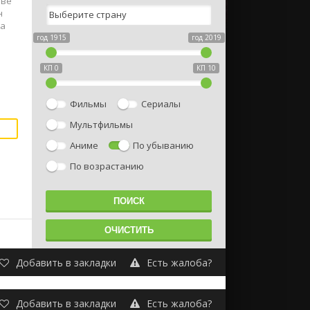
тве
н
на
год 1915
год 2019
КП 0
КП 10
Фильмы
Сериалы
Мультфильмы
Аниме
По убыванию
По возрастанию
Добавить в закладки
Есть жалоба?
Добавить в закладки
Есть жалоба?