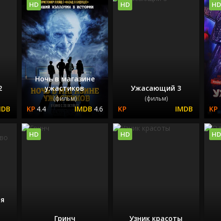
HD
HD
HD
Ночь в магазине
2
ужастиков
Ужасающий 3
(фильм)
(фильм)
4.4
4.6
HD
HD
HD
я
Гринч
Узник красоты