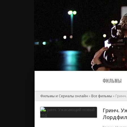
ФИЛЬМЫ
Фильмы и Сериалы онлайн
»
Все фильмы
» Гринч
Все
Гринч. У
Лордфи
2024