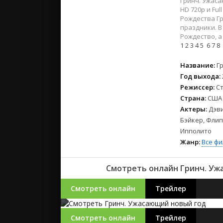
Гринч. Ужаса
2023
HD 720p и Ful
2022
Рождества Гр
2021
праздники. В
Рождество, а
1
2
3
4
5
6
7
8
Русские
Название:
Г
СССР
Год выхода:
Зарубежн
Режиссер:
С
Страна:
США
Актеры:
Дэви
Бэйкер, Флип
Ипполито
Жанр:
Все ф
Смотреть онлайн Гринч. Уж
Смотреть онлайн
Трейлер
Смотреть онлайн
Трейлер