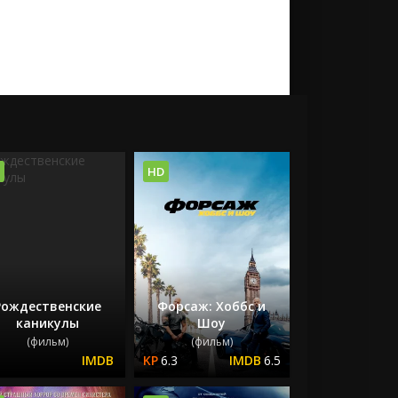
HD
Рождественские
Форсаж: Хоббс и
каникулы
Шоу
(фильм)
(фильм)
6.3
6.5