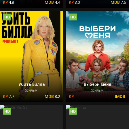
4.8
4.4
8.0
7.6
HD
HD
Убить Билла
Выбери меня
(фильм)
(фильм)
7.7
8.2
HD
HD