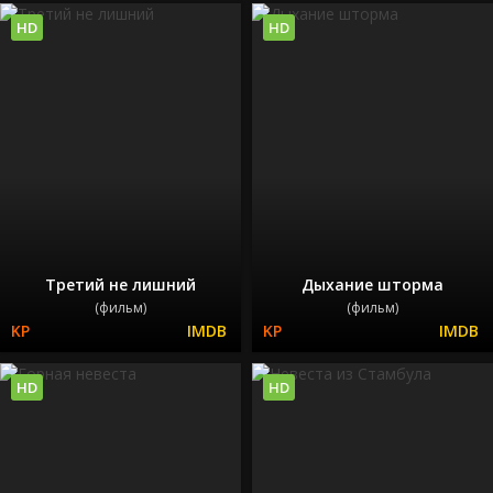
HD
HD
Третий не лишний
Дыхание шторма
(фильм)
(фильм)
HD
HD