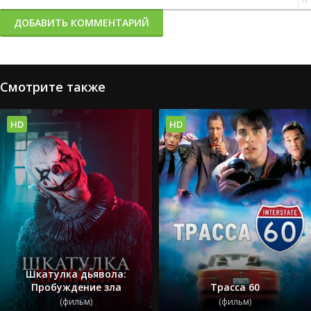
ДОБАВИТЬ КОММЕНТАРИЙ
Смотрите также
HD
HD
Шкатулка дьявола:
Пробуждение зла
Трасса 60
(фильм)
(фильм)