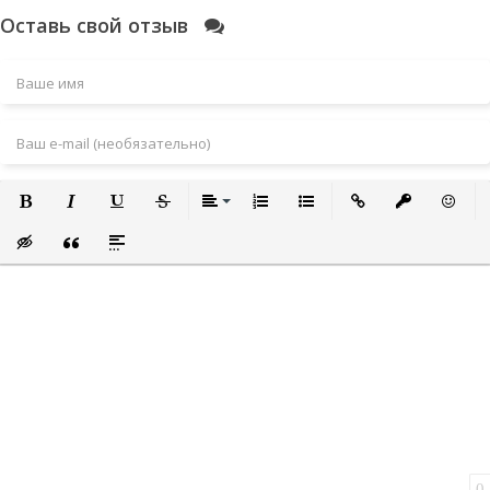
Оставь свой отзыв
Полужирный
Курсив
Подчеркнутый
Зачеркнутый
Выравнивание
Нумерованный список
Маркированный список
Вставить ссылку
Вставить за
Встави
Вставка скрытого текста
Вставка цитаты
Вставка спойлера
0