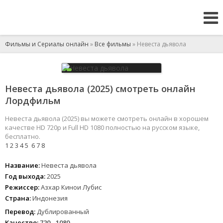
Фильмы и Сериалы онлайн
»
Все фильмы
» Невеста дьявола
Невеста дьявола (2025) смотреть онлайн
Лордфильм
Невеста дьявола (2025) вы можете смотреть онлайн в хорошем
качестве HD 720p и Full HD 1080 полностью на русском языке,
бесплатно.
1
2
3
4
5
6
7
8
Название:
Невеста дьявола
Год выхода:
2025
Режиссер:
Азхар Кинои Лубис
Страна:
Индонезия
Перевод:
Дублированный
Качество:
720 - 1080