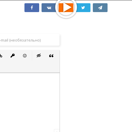
 список
ванный список
тавить ссылку
Вставить защищенную ссылку
Вставить смайлик
Вставка скрытого текста
Вставка цитаты