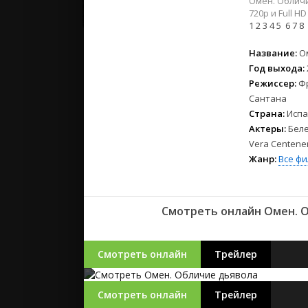
Омен. Обличи
2023
720p и Full 
2022
1
2
3
4
5
6
7
8
2021
Название:
О
Год выхода:
Русские
Режиссер:
Ф
СССР
Сантана
Зарубежн
Страна:
Испа
Актеры:
Беле
Vera Centene
Жанр:
Все ф
Смотреть онлайн Омен. О
Смотреть онлайн
Трейлер
Смотреть онлайн
Трейлер