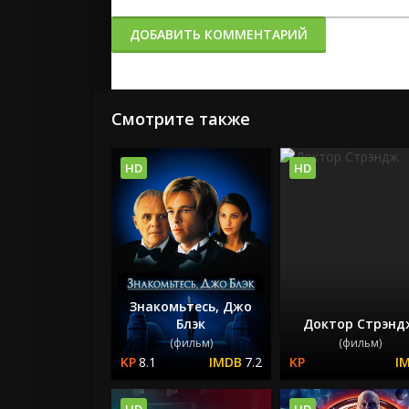
ДОБАВИТЬ КОММЕНТАРИЙ
Смотрите также
HD
HD
Знакомьтесь, Джо
Блэк
Доктор Стрэнд
(фильм)
(фильм)
8.1
7.2
HD
HD