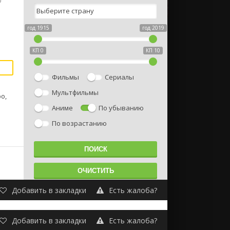
D
год 1915
год 2019
КП 0
КП 10
Фильмы
Сериалы
Мультфильмы
о,
Аниме
По убыванию
По возрастанию
Добавить в закладки
Есть жалоба?
Добавить в закладки
Есть жалоба?