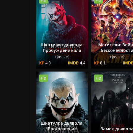
Шкатулка дьявола:
Мстители: Вой
Пробуждение зла
бесконечност
(фильм)
(фильм)
4.8
4.4
8.1
HD
HD
Шкатулка дьявола:
Воскрешение
Замок дьявол