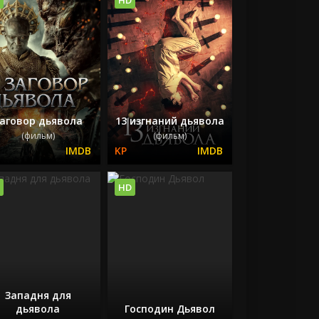
аговор дьявола
13 изгнаний дьявола
(фильм)
(фильм)
HD
Западня для
дьявола
Господин Дьявол