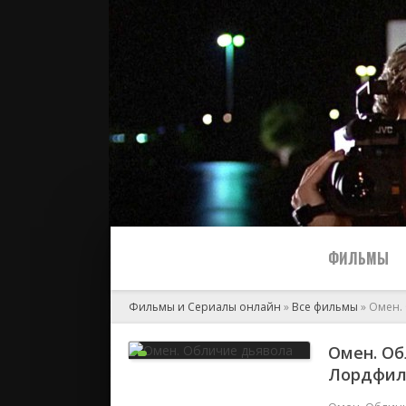
ФИЛЬМЫ
Фильмы и Сериалы онлайн
»
Все фильмы
» Омен.
Все
Омен. Об
Лордфи
2024