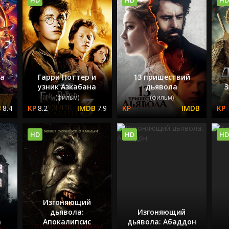
на
Гарри Поттер и
13 пришествий
и
узник Азкабана
дьявола
З
(фильм)
(фильм)
8.4
8.2
7.9
HD
HD
HD
Изгоняющий
дьявола:
Изгоняющий
а
Апокалипсис
дьявола: Абаддон