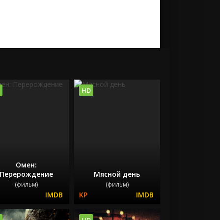
HD
Омен:
Перерождение
Мясной день
(фильм)
(фильм)
HD