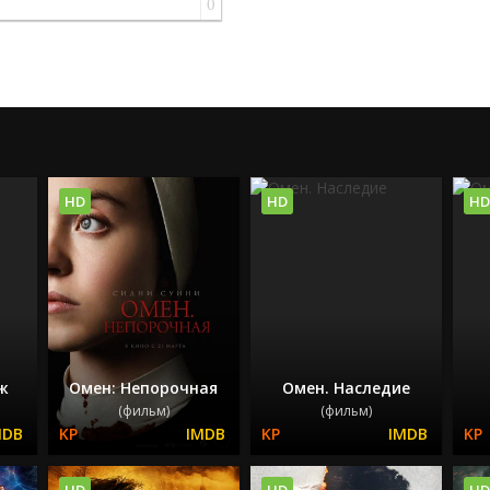
0
HD
HD
HD
ж
Омен: Непорочная
Омен. Наследие
(фильм)
(фильм)
HD
HD
HD