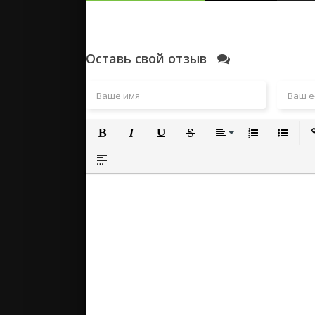
Оставь свой отзыв
Полужирный
Курсив
Подчеркнутый
Зачеркнутый
Выравнивание
Нумерованный
Маркиро
Вс
Вставка спойлера