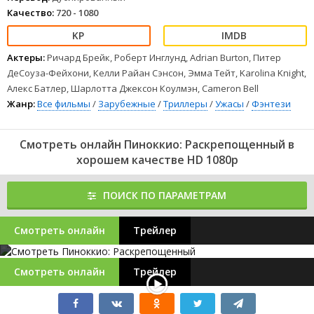
Качество:
720 - 1080
Актеры:
Ричард Брейк, Роберт Инглунд, Adrian Burton, Питер
ДеСоуза-Фейхони, Келли Райан Сэнсон, Эмма Тейт, Karolina Knight,
Алекс Батлер, Шарлотта Джексон Коулмэн, Cameron Bell
Жанр:
Все фильмы
/
Зарубежные
/
Триллеры
/
Ужасы
/
Фэнтези
Смотреть онлайн Пиноккио: Раскрепощенный в
хорошем качестве HD 1080p
ПОИСК ПО ПАРАМЕТРАМ
Смотреть онлайн
Трейлер
Смотреть онлайн
Трейлер