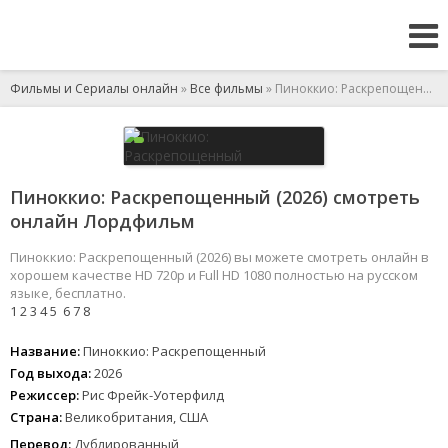
Фильмы и Сериалы онлайн
»
Все фильмы
» Пиноккио: Раскрепощенный
Пиноккио: Раскрепощенный (2026) смотреть
онлайн Лордфильм
Пиноккио: Раскрепощенный (2026) вы можете смотреть онлайн в
хорошем качестве HD 720p и Full HD 1080 полностью на русском
языке, бесплатно.
1
2
3
4
5
6
7
8
Название:
Пиноккио: Раскрепощенный
Год выхода:
2026
Режиссер:
Рис Фрейк-Уотерфилд
Страна:
Великобритания, США
Перевод:
Дублированный