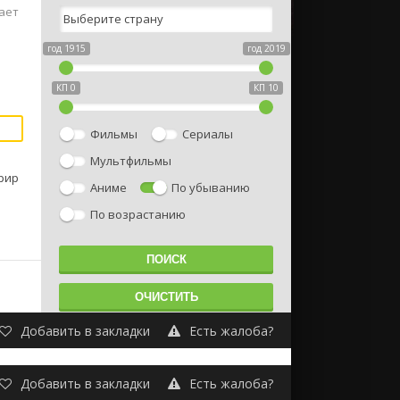
ает
год 1915
год 2019
КП 0
КП 10
Фильмы
Сериалы
Мультфильмы
ррир
Аниме
По убыванию
По возрастанию
Добавить в закладки
Есть жалоба?
Добавить в закладки
Есть жалоба?