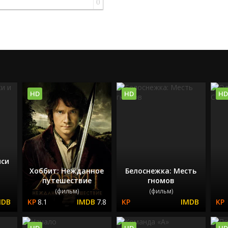
0
HD
HD
HD
си
Хоббит: Нежданное
Белоснежка: Месть
путешествие
гномов
(фильм)
(фильм)
8.1
7.8
HD
HD
HD