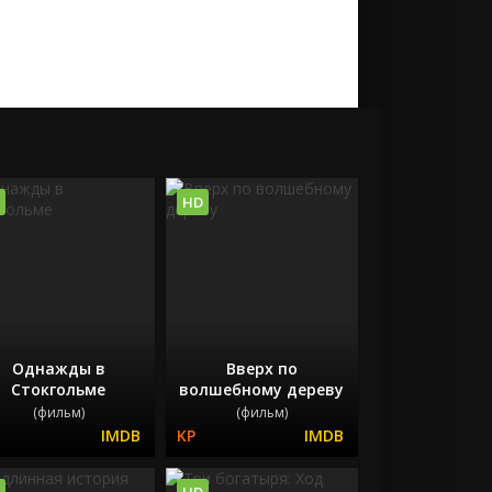
HD
Однажды в
Вверх по
Стокгольме
волшебному дереву
(фильм)
(фильм)
HD