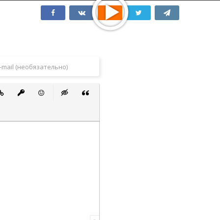
 список
ванный список
тавить ссылку
Вставить защищенную ссылку
Вставить смайлик
Вставка скрытого текста
Вставка цитаты