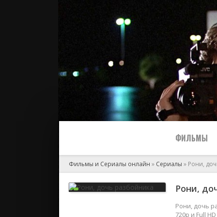
ФИЛЬМЫ
Фильмы и Сериалы онлайн
»
Сериалы
» Рони, до
Все
Рони, до
2024
Рони, дочь р
720p и Full 