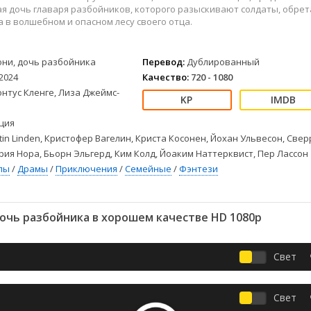
Детективы
2023
Семейные
я дочь главаря разбойников, которого разыскивают солдаты, обрет
Детские
2022
Спорт
а в волшебном и опасном лесу своего отца.
Драмы
2021
Триллеры
Комедии
Ужасы
они, дочь разбойника
Перевод:
Дублированный
Русские
Фантастика
2024
Качество:
720 - 1080
СССР
Фэнтези
нтус Кленге, Лиза Джеймс-
ые
Зарубежные
ция
Фильмы из соцетей
tin Linden, Кристофер Вагелин, Криста Косонен, Йохан Ульвесон, Све
рия Нора, Бьорн Эльгерд, Ким Колд, Йоаким Наттерквист, Пер Лассон
лы
/
Драмы
/
Приключения
/
Семейные
/
Фэнтези
очь разбойника в хорошем качестве HD 1080p
Свет
Свет