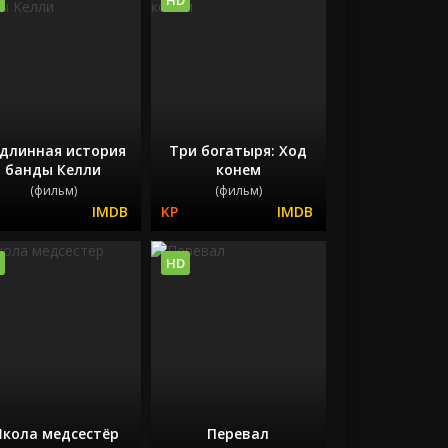
длинная история
Три богатыря: Ход
банды Келли
конем
(фильм)
(фильм)
HD
кола медсестёр
Перевал