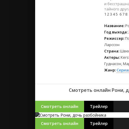
2023
и бесстрашна
2022
тайного друг
1
2
3
4
5
6
7
8
2021
Название:
Р
Русские
Год выхода:
СССР
Режиссер:
По
Ларссон
Зарубежн
Страна:
Шве
Актеры:
Kers
Гуднасон, Ма
Жанр:
Сериа
Смотреть онлайн Рони, д
Смотреть онлайн
Трейлер
Смотреть онлайн
Трейлер