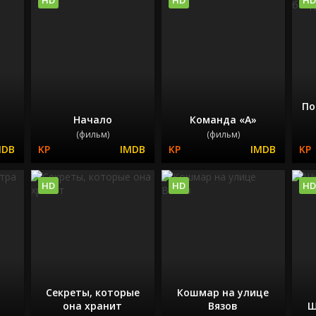
По
Начало
Команда «А»
(фильм)
(фильм)
HD
HD
HD
Секреты, которые
Кошмар на улице
она хранит
Вязов
Ш