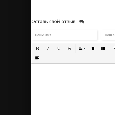
Оставь свой отзыв
Полужирный
Курсив
Подчеркнутый
Зачеркнутый
Выравнивание
Нумерованный
Маркиро
Вс
Вставка спойлера