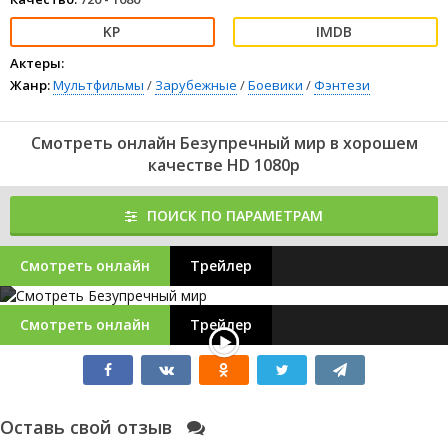
Актеры:
Жанр:
Мультфильмы
/
Зарубежные
/
Боевики
/
Фэнтези
Смотреть онлайн Безупречный мир в хорошем
качестве HD 1080p
ПОИСК ПО ПАРАМЕТРАМ
Смотреть онлайн
Трейлер
Смотреть онлайн
Трейлер
Оставь свой отзыв