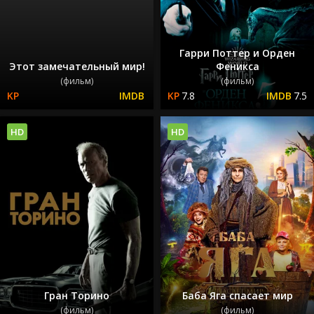
Гарри Поттер и Орден
Этот замечательный мир!
Феникса
(фильм)
(фильм)
7.8
7.5
HD
HD
Гран Торино
Баба Яга спасает мир
(фильм)
(фильм)