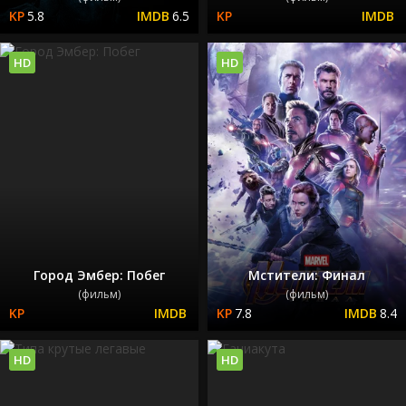
5.8
6.5
HD
HD
Город Эмбер: Побег
Мстители: Финал
(фильм)
(фильм)
7.8
8.4
HD
HD