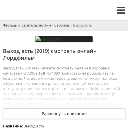
Фильмы и Сериалы онлайн
»
Сериалы
» Выход есть
Выход есть (2019) смотреть онлайн
Лордфильм
Выход есть (2019) вы можете смотреть онлайн в хорошем
качестве HD 720p и Full HD 1080 полностью на русском языке,
бесплатно. Четверо миллионеров средних лет живут напоказ
и буквально купаются в роскоши, однако тайно страдают
от скуки, одиночества и утраты смысла жизни. Их безупречный
на первый взгляд мир трещит по швам: измены, обман и игра
в саморазрушение становятся для них способом сбежать
от внутренней пустоты. Все они - друзья, бизнесмены и мужчины
с внешне идеальными семьями - пытаются найти хоть какую-то
Развернуть описание
искренность в мире, где все задаются вопросом, сколько стоят
деньги.
И когда ставки окажутся слишком высоки, даже миллионы,
Название:
Выход есть