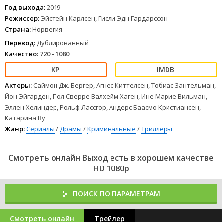
которыми обладают Адам, Хенрик, Вильям и Йеппе,
Год выхода:
2019
не гарантируют им никакого спасения.
Режиссер:
Эйстейн Карлсен, Гисли Эдн Гардарссон
1
2
3
4
5
6
7
8
Страна:
Норвегия
Перевод:
Дублированный
Качество:
720 - 1080
Актеры:
Саймон Дж. Бергер, Агнес Киттелсен, Тобиас Зантельман,
Йон Эйгарден, Пол Сверре Валхейм Хаген, Ине Марие Вильман,
Эллен Хелиндер, Рольф Лассгор, Андерс Баасмо Кристиансен,
Катарина Ву
Жанр:
Сериалы
/
Драмы
/
Криминальные
/
Триллеры
Смотреть онлайн Выход есть в хорошем качестве
HD 1080p
ПОИСК ПО ПАРАМЕТРАМ
Смотреть онлайн
Трейлер