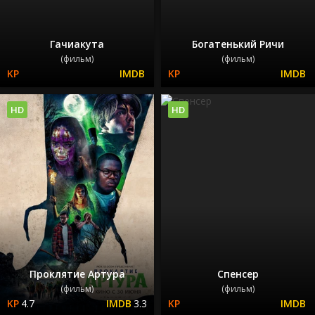
Гачиакута
Богатенький Ричи
(фильм)
(фильм)
HD
HD
Проклятие Артура
Спенсер
(фильм)
(фильм)
4.7
3.3