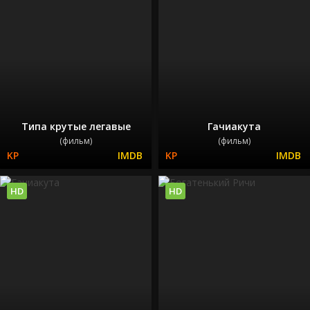
Типа крутые легавые
Гачиакута
(фильм)
(фильм)
HD
HD