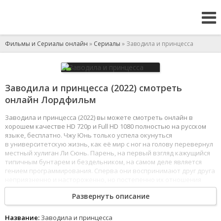
Фильмы и Сериалы онлайн
»
Сериалы
» Заводила и принцесса
Заводила и принцесса (2022) смотреть
онлайн Лордфильм
Заводила и принцесса (2022) вы можете смотреть онлайн в
хорошем качестве HD 720p и Full HD 1080 полностью на русском
языке, бесплатно. Чжу Юнь только успела окунуться
в университетскую жизнь, как её мир с ног на голову перевернул
местный хулиган Ли Сюнь. Парень, на первый взгляд кажущийся
типичным бунтарем и бездельником, на самом деле является
гением программирования. Сперва они воспринимают друг друга
неприязненно и настороженно, но постепенно их отношения
кардинально меняются. Он даже заступается за неё
Развернуть описание
и приглашает присоединиться к своей исследовательской
команде, в которой лучшие из лучших работают с настоящими
научными разработками и готовятся к чемпионату
Название:
Заводила и принцесса