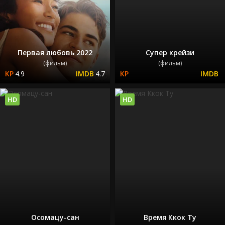
Первая любовь 2022
Супер крейзи
(фильм)
(фильм)
4.9
4.7
HD
HD
Осомацу-сан
Время Ккок Ту