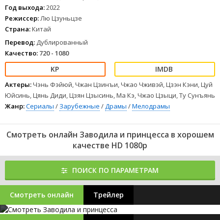
по программированию.
Год выхода:
2022
1
2
3
4
5
6
7
8
Режиссер:
Лю Цзуньцзе
Страна:
Китай
Перевод:
Дублированный
Качество:
720 - 1080
Актеры:
Чэнь Фэйюй, Чжан Цзинъи, Чжао Чживэй, Цзэн Кэни, Цуй
Юйсинь, Цянь Диди, Цзян Цзысинь, Ма Кэ, Чжао Цзыци, Ту Сунъянь
Жанр:
Сериалы
/
Зарубежные
/
Драмы
/
Мелодрамы
Смотреть онлайн Заводила и принцесса в хорошем
качестве HD 1080p
ПОИСК ПО ПАРАМЕТРАМ
Смотреть онлайн
Трейлер