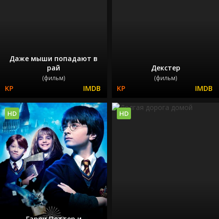
Даже мыши попадают в
рай
Декстер
(фильм)
(фильм)
HD
HD
Гарри Поттер и