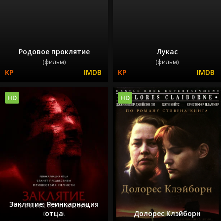
Родовое проклятие
Лукас
(фильм)
(фильм)
HD
HD
Заклятие: Реинкарнация
отца
Долорес Клэйборн