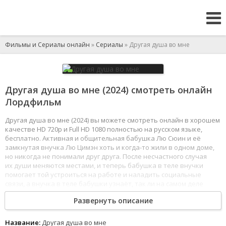
Фильмы и Сериалы онлайн
»
Сериалы
» Другая душа во мне
Другая душа во мне (2024) смотреть онлайн
Лордфильм
Другая душа во мне (2024) вы можете смотреть онлайн в хорошем
качестве HD 720p и Full HD 1080 полностью на русском языке,
бесплатно. Активная и общительная бабушка Лю Сюин и её
замкнутая внучка Лю Цимэн хоть и когда-то жили в одном доме,
но никогда не понимали друг друга. После несчастного случая
их души меняются местами, и теперь бабушка в теле внучки
помогает той устроиться на работе и наладить социальные
связи, а внучка в теле бабушки узнаёт, так ли на самом деле
скучна и однообразна жизнь старшего поколения.
Развернуть описание
1
2
3
4
5
6
7
8
Название:
Другая душа во мне