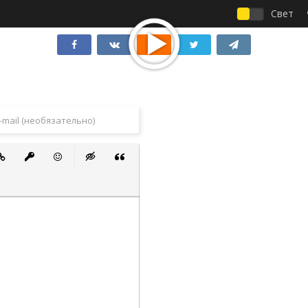
Свет
 список
ванный список
тавить ссылку
Вставить защищенную ссылку
Вставить смайлик
Вставка скрытого текста
Вставка цитаты