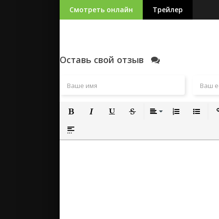
Смотреть онлайн
Трейлер
Оставь свой отзыв
Полужирный
Курсив
Подчеркнутый
Зачеркнутый
Выравнивание
Нумерованный
Маркиро
Вс
Вставка спойлера