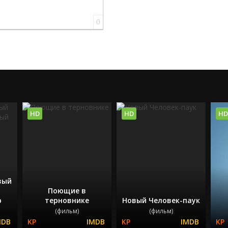
0
HD
HD
HD
вый
Поющие в
р
терновнике
Новый Человек-паук
(фильм)
(фильм)