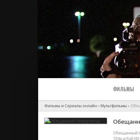
ФИЛЬМЫ
Фильмы и Сериалы онлайн
»
Мультфильмы
» Обе
Все
Обещанн
2024
Обещанный Н
720p и Full 