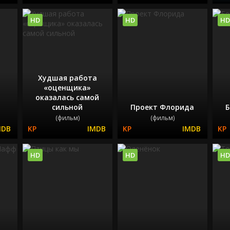
HD
HD
HD
Худшая работа
«оценщика»
оказалась самой
сильной
Проект Флорида
Б
(фильм)
(фильм)
HD
HD
HD