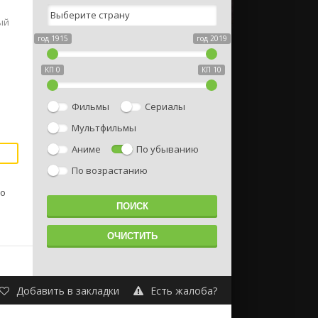
ый
год 1915
год 2019
ы
КП 0
КП 10
Фильмы
Сериалы
Мультфильмы
Аниме
По убыванию
По возрастанию
ао
Добавить в закладки
Есть жалоба?