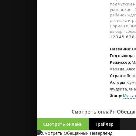
2023
под чутким 
2022
умненькие - 
ребёнок ждёт
2021
детишки игра
Норман и Эмм
выбор - сбеж
Русские
1
2
3
4
5
6
7
8
СССР
Зарубежн
Название:
О
Год выхода:
Режиссер:
М
Харада, Аяко
Страна:
Япон
Актеры:
Суми
Фудзита, Хиё
Жанр:
Мульт
Смотреть онлайн Обещан
Смотреть онлайн
Трейлер