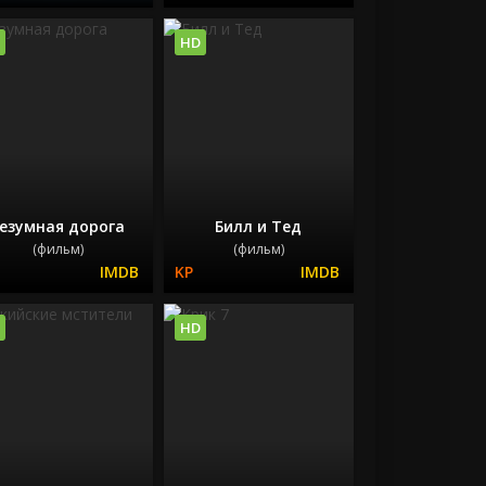
HD
езумная дорога
Билл и Тед
(фильм)
(фильм)
HD