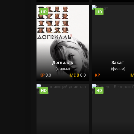
HD
HD
Догвилль
Закат
(фильм)
(фильм)
8.0
8.0
HD
HD