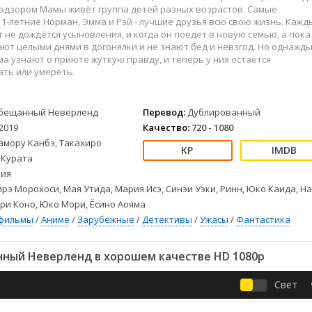
Детективы
2023
Семейные
надзором Мамы живёт группа детей разных возрастов. Самые
Детские
2022
Спорт
11-летние Норман, Эмма и Рэй - лучшие друзья всю свою жизнь. Кажд
 не дождётся усыновления, и когда он поедет в новую семью, а пока
Драмы
2021
Триллеры
ют целыми днями в догонялки и не знают бед и невзгод. Но однажд
Комедии
Ужасы
а узнают о приюте жуткую правду, и теперь у них остаётся
ать или умереть.
Русские
Фантастика
СССР
Фэнтези
ые
Зарубежные
бещанный Неверленд
Перевод:
Дублированный
2019
Качество:
720 - 1080
Фильмы из соцетей
амору Канбэ, Такахиро
 Курата
ия
рэ Морохоси, Мая Утида, Мария Исэ, Синэи Уэки, Ринн, Юко Каида, Н
ри Коно, Юко Мори, Ёсино Аояма
фильмы
/
Аниме
/
Зарубежные
/
Детективы
/
Ужасы
/
Фантастика
ный Неверленд в хорошем качестве HD 1080p
Свет