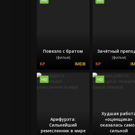
Повезло с братом
Зачётный препо
(фильм)
(фильм)
HD
HD
Худшая работ
Арифурэта:
«оценщика»
Сильнейший
оказалась сам
ремесленник в мире
сильной