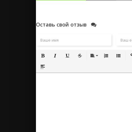
Оставь свой отзыв
Полужирный
Курсив
Подчеркнутый
Зачеркнутый
Выравнивание
Нумерованный
Маркиро
Вс
Вставка спойлера