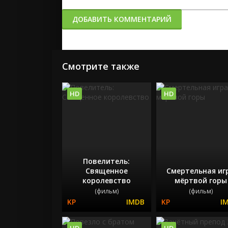
ДОБАВИТЬ КОММЕНТАРИЙ
Смотрите также
HD
HD
Повелитель:
Священное
Смертельная иг
королевство
мёртвой горы
(фильм)
(фильм)
HD
HD