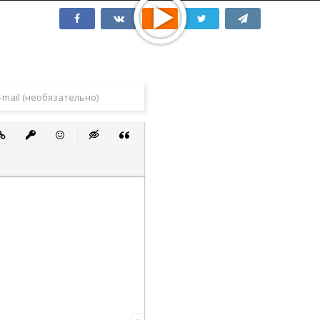
 список
ванный список
тавить ссылку
Вставить защищенную ссылку
Вставить смайлик
Вставка скрытого текста
Вставка цитаты