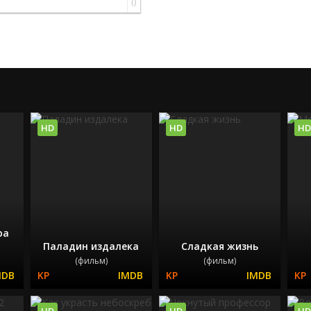
0
HD
HD
HD
ра
Паладин издалека
Сладкая жизнь
(фильм)
(фильм)
HD
HD
HD