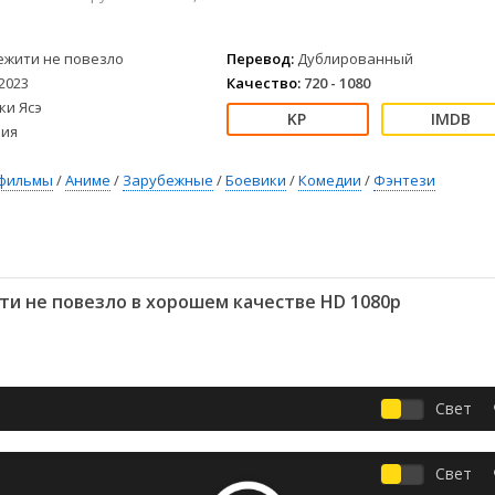
Детективы
2023
Семейные
Детские
2022
Спорт
ежити не повезло
Перевод:
Дублированный
Драмы
2021
Триллеры
2023
Качество:
720 - 1080
Комедии
Ужасы
ки Ясэ
Русские
Фантастика
ия
СССР
Фэнтези
ые
Зарубежные
фильмы
/
Аниме
/
Зарубежные
/
Боевики
/
Комедии
/
Фэнтези
Фильмы из соцетей
и не повезло в хорошем качестве HD 1080p
Свет
Свет