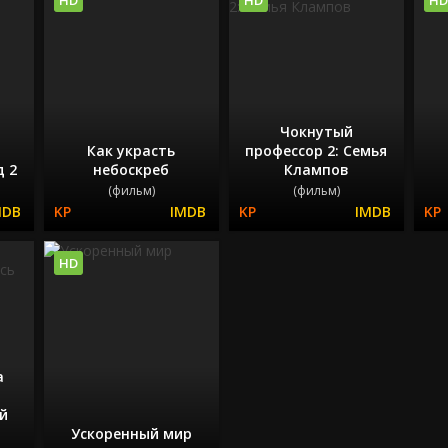
Чокнутый
Как украсть
профессор 2: Семья
д 2
небоскреб
Клампов
(фильм)
(фильм)
HD
а
ой
Ускоренный мир