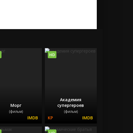
HD
Академия
Морг
супергероев
(фильм)
(фильм)
HD