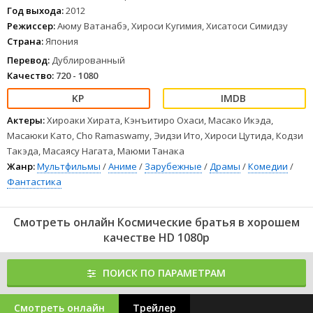
итоге младший брат приблизился к славе, а старший рухнул на
Год выхода:
2012
дно жизни.
Режиссер:
Аюму Ватанабэ, Хироси Кугимия, Хисатоси Симидзу
Страна:
Япония
В Японии «потеря лица» недопустима, но куда хуже, когда сам
теряешь цель и смысл бытия. Мутта, тяжело переживая кризис, по
Перевод:
Дублированный
совету брата послушал с
Качество:
720 - 1080
1
2
3
4
5
6
7
8
Актеры:
Хироаки Хирата, Кэнъитиро Охаси, Масако Икэда,
Масаюки Като, Cho Ramaswamy, Эидзи Ито, Хироси Цутида, Кодзи
Такэда, Масаясу Нагата, Маюми Танака
Жанр:
Мультфильмы
/
Аниме
/
Зарубежные
/
Драмы
/
Комедии
/
Фантастика
Смотреть онлайн Космические братья в хорошем
качестве HD 1080p
ПОИСК ПО ПАРАМЕТРАМ
Смотреть онлайн
Трейлер