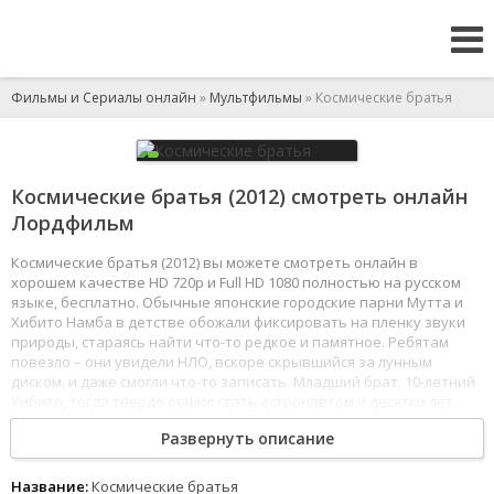
Фильмы и Сериалы онлайн
»
Мультфильмы
» Космические братья
Космические братья (2012) смотреть онлайн
Лордфильм
Космические братья (2012) вы можете смотреть онлайн в
хорошем качестве HD 720p и Full HD 1080 полностью на русском
языке, бесплатно. Обычные японские городские парни Мутта и
Хибито Намба в детстве обожали фиксировать на пленку звуки
природы, стараясь найти что-то редкое и памятное. Ребятам
повезло – они увидели НЛО, вскоре скрывшийся за лунным
диском, и даже смогли что-то записать. Младший брат, 10-летний
Хибито, тогда твердо решил стать астронавтом и десятки лет
спустя добился своего, вступив в отряд НАСА, готовящийся к
Развернуть описание
экспедиции на Луну. Мутта же стал известным
автоконструктором, но в 35 лет, самом расцвете сил, потерял
работу, поссорившись с шефом и вылетев с «волчьим билетом». В
Название:
Космические братья