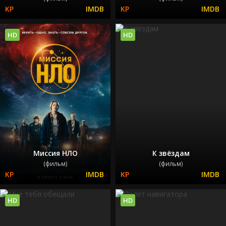
HD
HD
Миссия НЛО
К звёздам
(фильм)
(фильм)
HD
HD