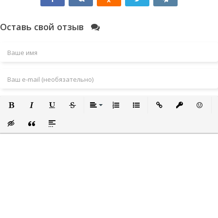
Оставь свой отзыв
Полужирный
Курсив
Подчеркнутый
Зачеркнутый
Выравнивание
Нумерованный список
Маркированный список
Вставить ссылку
Вставить за
Встави
Вставка скрытого текста
Вставка цитаты
Вставка спойлера