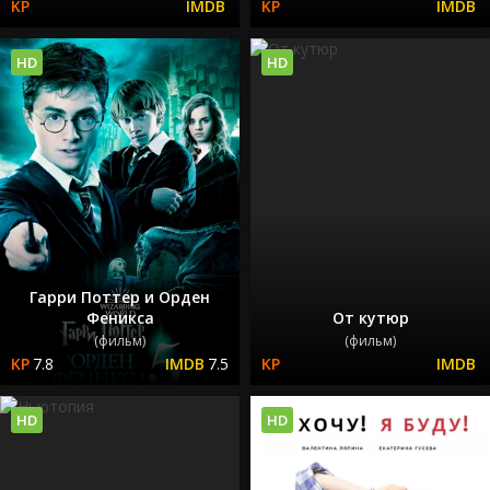
HD
HD
Гарри Поттер и Орден
Феникса
От кутюр
(фильм)
(фильм)
7.8
7.5
HD
HD