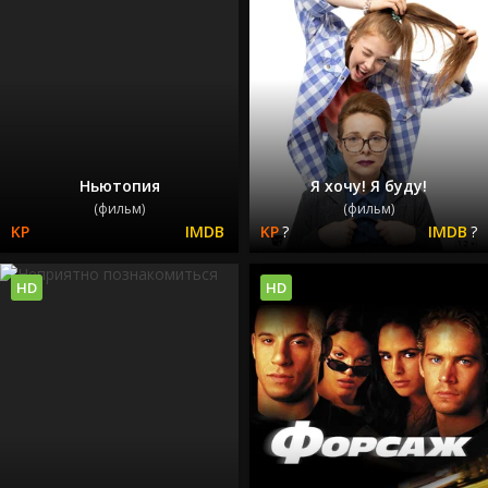
Ньютопия
Я хочу! Я буду!
(фильм)
(фильм)
?
?
HD
HD