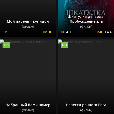
Шкатулка дьявола:
Мой парень – купидон
Пробуждение зла
(фильм)
(фильм)
4.8
4.4
HD
HD
Набранный Вами номер
Невеста речного Бога
(фильм)
(фильм)