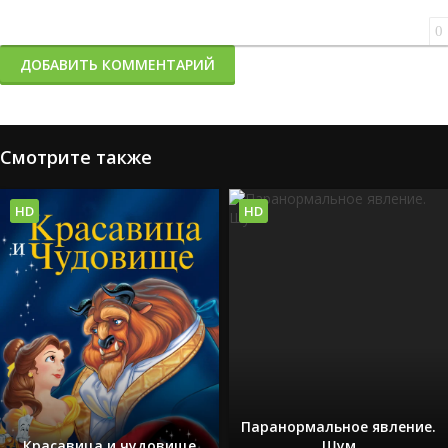
0
ДОБАВИТЬ КОММЕНТАРИЙ
Смотрите также
HD
HD
Паранормальное явление.
Красавица и чудовище
Шум