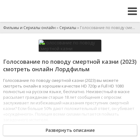
Фильмы и Сериалы онлайн
»
Сериалы
» Голосование по поводу смертной казни
Голосование по поводу смертной казни (2023)
смотреть онлайн Лордфильм
Голосование по поводу смертной казни (2023) вы можете
смотреть онлайн в хорошем качестве HD 720p и Full HD 1080
полностью на русском языке, бесплатно. Неизвестный в маске
рассылает гражданам старше 18 лет сообщения с опросом:
заслуживает ли избежавший наказания преступник смертной
казни? Если больше 50% дают положительный ответ, он убивает
«осуждённого». Полиция всеми силами пытается поймать
загадочного мстителя.
1
2
3
4
5
6
7
8
Развернуть описание