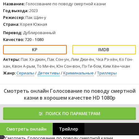
Название:
Голосование по поводу смертной казни
Год выхода:
2023
Режиссер:
Пак Щин-у
Страна:
Корея Южная
Перевод:
Дублированный
Качество:
720 - 1080
Актеры:
Пак Хэ-джин, Пак Сон-ун, Лим Джи-ён, Чха Рэ-хён, Ко Гон-
хан, Квон А-рым, То Ми-ён, Юн Сон-вон, Пэ Ги-бом, Ким Хён-чхан
Жанр:
Сериалы
/
Детективы
/
Криминальные
/
Триллеры
Смотреть онлайн Голосование по поводу смертной
казни в хорошем качестве HD 1080p
ПОИСК ПО ПАРАМЕТРАМ
Смотреть онлайн
Трейлер