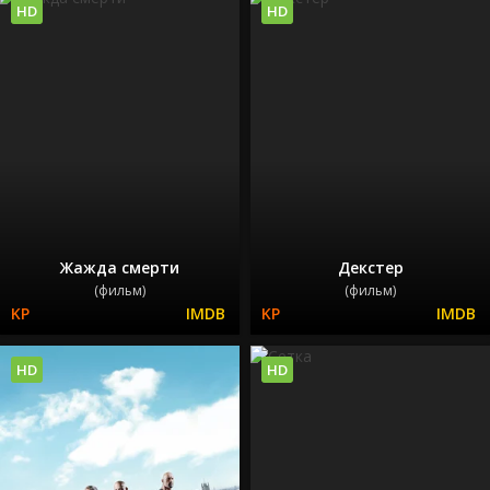
HD
HD
Жажда смерти
Декстер
(фильм)
(фильм)
HD
HD