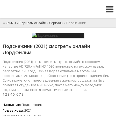
Фильмы и Сериалы онлайн
»
Сериалы
» Подснежник
Подснежник (2021) смотреть онлайн
Лордфильм
Подснежник (2021) вы можете смотреть онлайн в хорошем
качестве HD 720p и Full HD 1080 полностью на русском языке,
бесплатно. 1987 год, Южная Корея охвачена массовыми
протестами. Аспирант корейско-немецкого происхождения Лим
Су-хо прячется от преследования в женском общежитии. Ему
помогает студентка Ын Ён-чхо, после чего между молодыми
людьми завязываются романтические отношения.
1
2
3
4
5
6
7
8
Название:
Подснежник
Год выхода:
2021