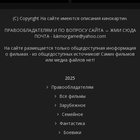
(C) Copyright На сайте имеются описания кинокартин.
ПРАВООБЛАДАТЕЛЯМ И ПО ВОПРОСУ САЙТА →
ЖМИ СЮДА
ПОЧТА - lukmorgame@yahoo.com
На сайте размещается только общедоступная иноформация
о фильмах - из общедоступных источников! Самих фильмов
или медиа файлов нет!
2025
Правообладателям
Все фильмы
Зарубежное
Семейное
Фантастика
Боевики