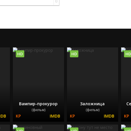
0
HD
HD
HD
Вампир-прокурор
Заложница
С
(фильм)
(фильм)
HD
HD
HD