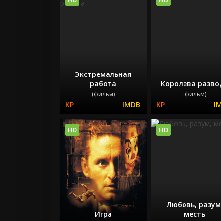
Экстремальная
работа
Королева разво
(фильм)
(фильм)
HD
HD
Любовь, разум
Игра
месть