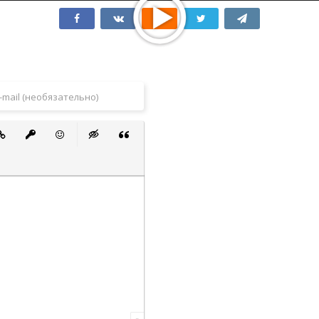
 список
ванный список
тавить ссылку
Вставить защищенную ссылку
Вставить смайлик
Вставка скрытого текста
Вставка цитаты