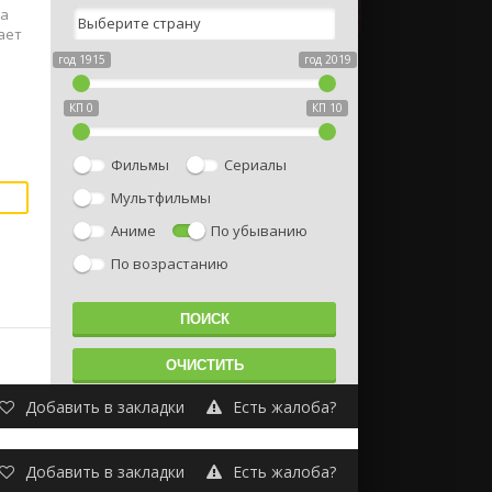
га
ает
год 1915
год 2019
КП 0
КП 10
Фильмы
Сериалы
Мультфильмы
Аниме
По убыванию
По возрастанию
Добавить в закладки
Есть жалоба?
Добавить в закладки
Есть жалоба?