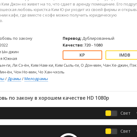
Детективы
2023
Семейные
Ким Джон-хо живет на то, что сдает в аренду помещение. Его подру
Детские
2022
Спорт
ношеская любовь юристка Ким Ю-ри уходит из своей фирмы и открыв
нии кафе, где вместе с кофе можно получить юридическую
Драмы
2021
Триллеры
ю.
Комедии
Ужасы
Русские
Фантастика
юбовь по закону
Перевод:
Дублированный
СССР
Фэнтези
2022
Качество:
720 - 1080
ые
Зарубежные
и Ын-джин
Фильмы из соцетей
я Южная
ын-ги, Ли Сэ-ён, Ким Нам-хи, Ким Сыль-ги, О Дон-мин, Чан Хе-джин, Пэк
Мин-ён, Чон Но-мин, Чо Хан-чхоль
лы
/
Драмы
/
Мелодрамы
вь по закону в хорошем качестве HD 1080p
Свет
Свет