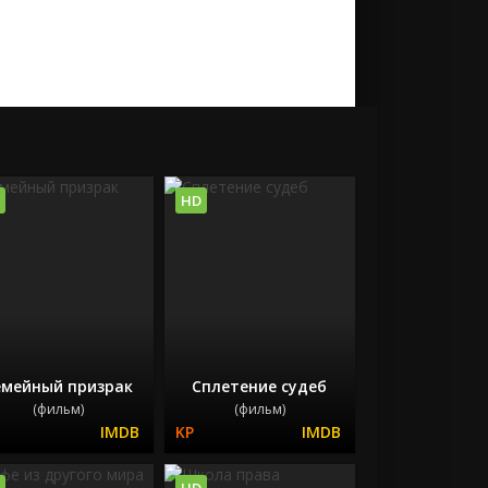
HD
емейный призрак
Сплетение судеб
(фильм)
(фильм)
HD