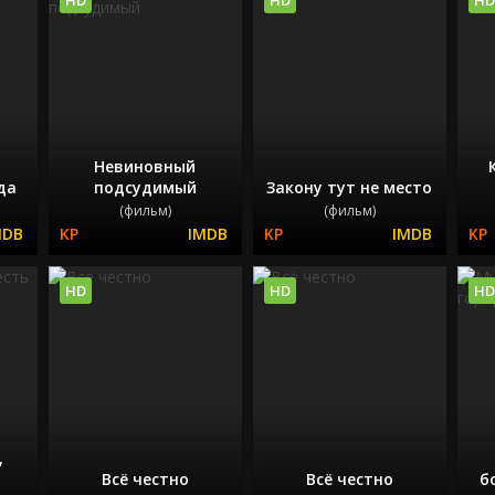
Невиновный
да
подсудимый
Закону тут не место
(фильм)
(фильм)
HD
HD
HD
,
Всё честно
Всё честно
б