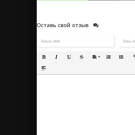
Оставь свой отзыв
Полужирный
Курсив
Подчеркнутый
Зачеркнутый
Выравнивание
Нумерованный
Маркиро
Вс
Вставка спойлера