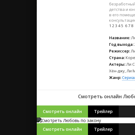
2023
безработный 
2022
детства и ю
в его помеще
2021
консультаци
1
2
3
4
5
6
7
8
Русские
Название:
Л
СССР
Год выхода:
Зарубежн
Режиссер:
Л
Страна:
Коре
Актеры:
Ли С
Хён-джу, Ли 
Жанр:
Сериа
Смотреть онлайн Любо
Смотреть онлайн
Трейлер
Смотреть онлайн
Трейлер