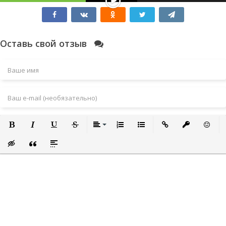
Оставь свой отзыв
Полужирный
Курсив
Подчеркнутый
Зачеркнутый
Выравнивание
Нумерованный список
Маркированный список
Вставить ссылку
Вставить за
Встави
Вставка скрытого текста
Вставка цитаты
Вставка спойлера