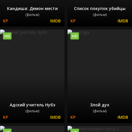
Кандиша: Демон мести
Список покупок убийцы
(фильм)
(фильм)
HD
HD
Адский учитель Нубэ
Злой дух
(фильм)
(фильм)