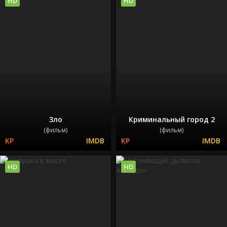
HD
HD
Зло
Криминальный город 2
(фильм)
(фильм)
HD
HD