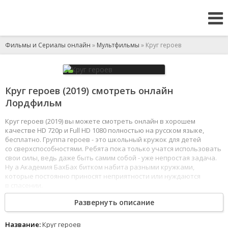
Фильмы и Сериалы онлайн
»
Мультфильмы
» Круг героев
Круг героев (2019) смотреть онлайн
Лордфильм
Круг героев (2019) вы можете смотреть онлайн в хорошем
качестве HD 720p и Full HD 1080 полностью на русском языке,
бесплатно. Группа героев - это школьный кружок для детей
со сверхспособностями. Ребята пока только учатся использовать
свои силы, ведь даже быть самим собой - уже непростая задача.
Ну а Академия БахБах битком набита разными кружками,
которые постоянно приносят неприятности или нуждаются
в спасении.
1
2
3
4
5
6
7
8
Развернуть описание
Название:
Круг героев