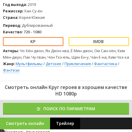
Год выхода:
2019
Режиссер:
Хан Су-ён
Страна:
Корея Южная
Перевод:
Дублированный
Качество:
720 - 1080
Актеры:
Чо Хён-джон, Ян Джон-хва, Ё Мин-джон, Ом Сан-хён, Ким
Мён-джун, Пак Чу-гван, Чон Тхэ-ёль, Щин Ён-у, Чан Е-на, Ким Чхэ-ха
Жанр:
Мультфильмы
/
Детские
/
Приключения
/
Фантастика
/
Фэнтези
Смотреть онлайн Круг героев в хорошем качестве
HD 1080p
ПОИСК ПО ПАРАМЕТРАМ
Смотреть онлайн
Трейлер