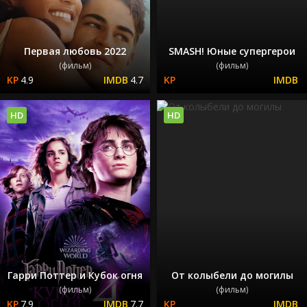
Первая любовь 2022
SMASH! Юные супергерои
(фильм)
(фильм)
4.9
4.7
HD
HD
Гарри Поттер и Кубок огня
От колыбели до могилы
(фильм)
(фильм)
7.9
7.7