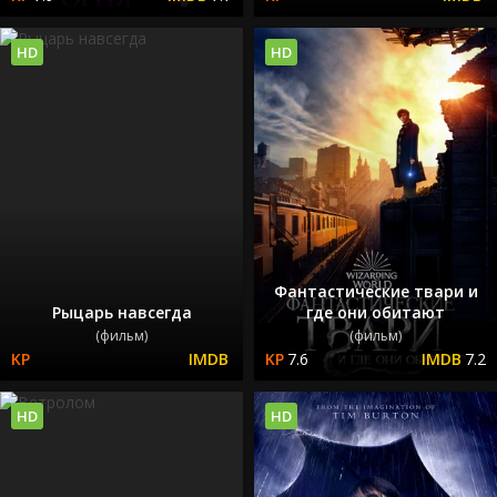
HD
HD
Фантастические твари и
Рыцарь навсегда
где они обитают
(фильм)
(фильм)
7.6
7.2
HD
HD