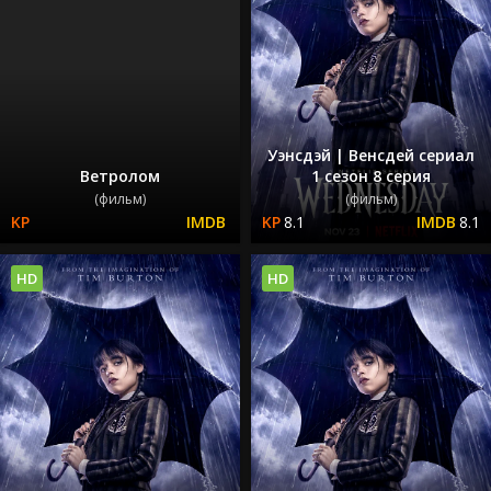
Уэнсдэй | Венсдей сериал
Ветролом
1 сезон 8 серия
(фильм)
(фильм)
8.1
8.1
HD
HD