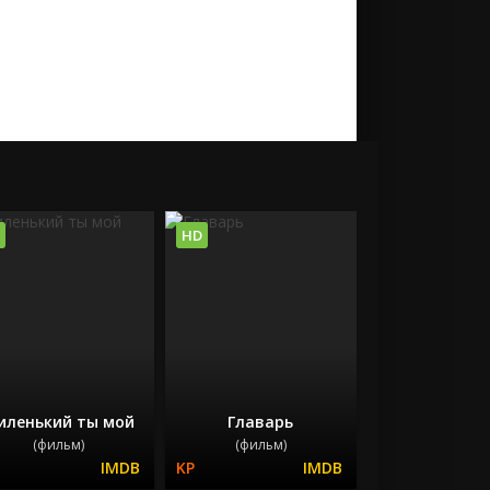
HD
иленький ты мой
Главарь
(фильм)
(фильм)