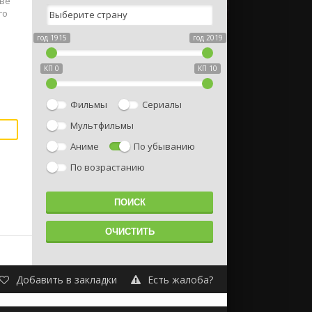
тве
го
год 1915
год 2019
КП 0
КП 10
Фильмы
Сериалы
Мультфильмы
Аниме
По убыванию
По возрастанию
Добавить в закладки
Есть жалоба?