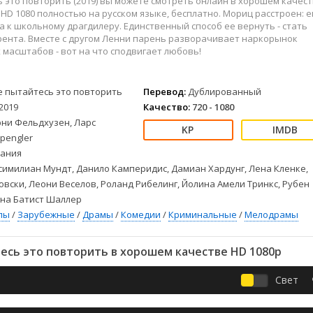
 это повторить (2019) вы можете смотреть онлайн в хорошем качес
Детективы
2023
Семейные
ll HD 1080 полностью на русском языке, бесплатно. Мориц расстроен: е
Детские
2022
Спорт
 к школьному драгдилеру. Единственный способ ее вернуть - стать
Драмы
2021
Триллеры
рента. Вместе с другом Ленни парень разворачивает наркорынок
масштабов - вот на что сподвигает любовь!
Комедии
Ужасы
Русские
Фантастика
е пытайтесь это повторить
Перевод:
Дублированный
СССР
Фэнтези
2019
Качество:
720 - 1080
ые
Зарубежные
рни Фельдхузен, Ларс
Фильмы из соцетей
Spengler
ания
имилиан Мундт, Данило Камперидис, Дамиан Хардунг, Лена Кленке,
вски, Леони Веселов, Роланд Рибелинг, Йолина Амели Тринкс, Рубен
уна Батист Шаллер
лы
/
Зарубежные
/
Драмы
/
Комедии
/
Криминальные
/
Мелодрамы
есь это повторить в хорошем качестве HD 1080p
Свет