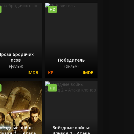
HD
Проза бродячих
псов
Победитель
(фильм)
(фильм)
HD
вёздные войны:
Звёздные войны:
пизод 2 — Атака
Эпизод 2 – Атака