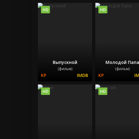
HD
HD
Выпускной
Молодой Пап
(фильм)
(фильм)
HD
HD