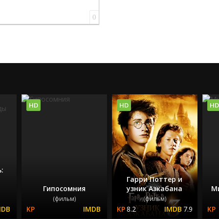
0
HD
HD
HD
:
Гарри Поттер и
Гипосомния
узник Азкабана
М
(фильм)
(фильм)
8.2
7.9