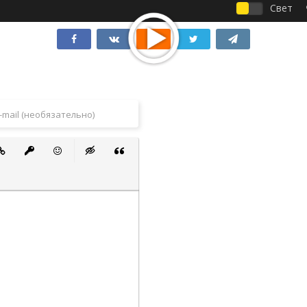
Свет
 список
ванный список
тавить ссылку
Вставить защищенную ссылку
Вставить смайлик
Вставка скрытого текста
Вставка цитаты