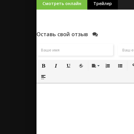
Смотреть онлайн
Трейлер
Оставь свой отзыв
Полужирный
Курсив
Подчеркнутый
Зачеркнутый
Выравнивание
Нумерованный
Маркиро
Вс
Вставка спойлера