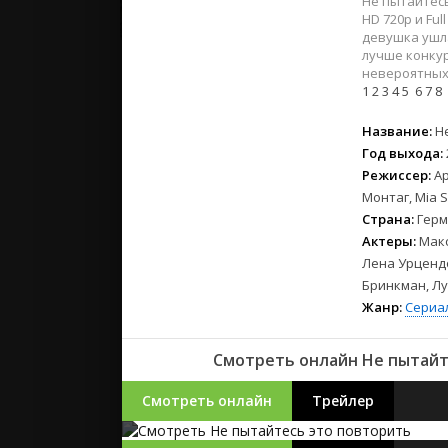
Не пытайтесь
2023
HD 720p и Fu
2022
девушка ушла
2021
лучше конку
невероятных 
1
2
3
4
5
6
7
8
Русские
Название:
Н
СССР
Год выхода:
Зарубежн
Режиссер:
А
Монтаг, Mia 
Страна:
Герм
Актеры:
Макс
Лена Урцендо
Бринкман, Л
Жанр:
Сериа
Смотреть онлайн Не пытайт
Смотреть онлайн
Трейлер