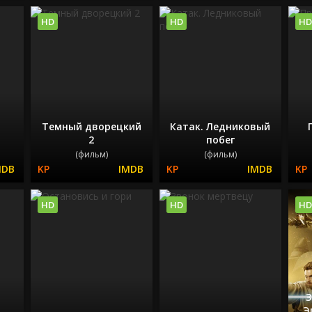
HD
HD
HD
Темный дворецкий
Катак. Ледниковый
а
2
побег
(фильм)
(фильм)
HD
HD
HD
З
Э