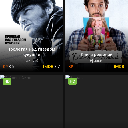
Пролетая над гнездом
кукушки
Книга решений
(фильм)
(фильм)
8.5
8.7
HD
HD