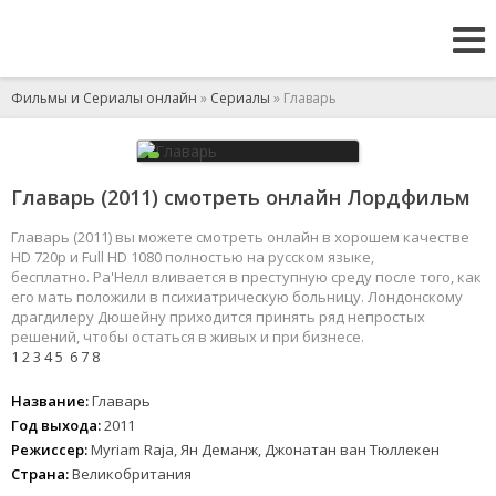
Фильмы и Сериалы онлайн
»
Сериалы
» Главарь
Главарь (2011) смотреть онлайн Лордфильм
Главарь (2011) вы можете смотреть онлайн в хорошем качестве
HD 720p и Full HD 1080 полностью на русском языке,
бесплатно. Ра'Нелл вливается в преступную среду после того, как
его мать положили в психиатрическую больницу. Лондонскому
драгдилеру Дюшейну приходится принять ряд непростых
решений, чтобы остаться в живых и при бизнесе.
1
2
3
4
5
6
7
8
Название:
Главарь
Год выхода:
2011
Режиссер:
Myriam Raja, Ян Деманж, Джонатан ван Тюллекен
Страна:
Великобритания