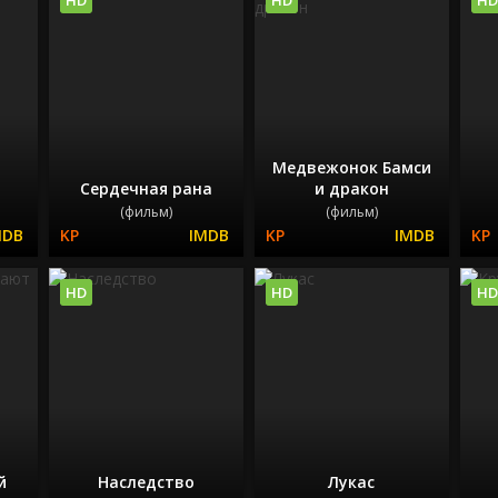
Медвежонок Бамси
Сердечная рана
и дракон
(фильм)
(фильм)
HD
HD
HD
й
Наследство
Лукас