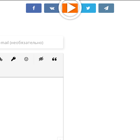
 список
ванный список
тавить ссылку
Вставить защищенную ссылку
Вставить смайлик
Вставка скрытого текста
Вставка цитаты