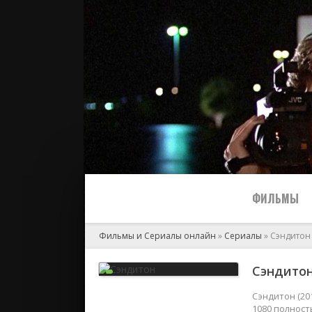
ФИЛЬМЫ
Фильмы и Сериалы онлайн
»
Сериалы
» Сэндитон
Все
Сэндитон
2024
Сэндитон (20
1080 полност