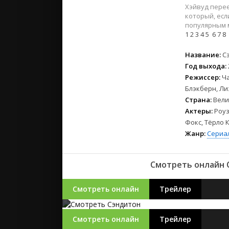
2023
Хэйвуд перее
2022
который, есл
популярным 
2021
1
2
3
4
5
6
7
8
Русские
Название:
С
Год выхода:
СССР
Режиссер:
Ч
Зарубежн
Блэкберн, Ли
Страна:
Вели
Актеры:
Роуз
Фокс, Тёрло 
Жанр:
Сериа
Смотреть онлайн 
Смотреть онлайн
Трейлер
Смотреть онлайн
Трейлер