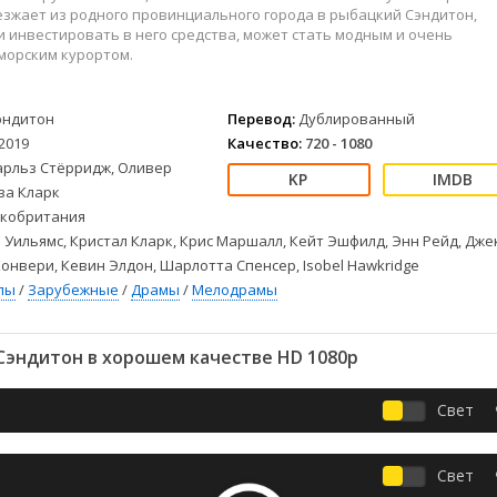
Детективы
2023
Семейные
зжает из родного провинциального города в рыбацкий Сэндитон,
Детские
2022
Спорт
и инвестировать в него средства, может стать модным и очень
морским курортом.
Драмы
2021
Триллеры
Комедии
Ужасы
Русские
Фантастика
эндитон
Перевод:
Дублированный
2019
Качество:
720 - 1080
СССР
Фэнтези
арльз Стёрридж, Оливер
ые
Зарубежные
за Кларк
Фильмы из соцетей
кобритания
 Уильямс, Кристал Кларк, Крис Маршалл, Кейт Эшфилд, Энн Рейд, Дже
Конвери, Кевин Элдон, Шарлотта Спенсер, Isobel Hawkridge
лы
/
Зарубежные
/
Драмы
/
Мелодрамы
Сэндитон в хорошем качестве HD 1080p
Свет
Свет