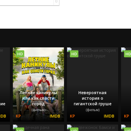
0
HD
HD
HD
Летние каникулы
Невероятная
или как спасти
история о
тие
город
гигантской груше
(фильм)
(фильм)
HD
HD
HD