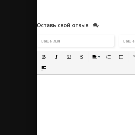
Оставь свой отзыв
Полужирный
Курсив
Подчеркнутый
Зачеркнутый
Выравнивание
Нумерованный
Маркиро
Вс
Вставка спойлера