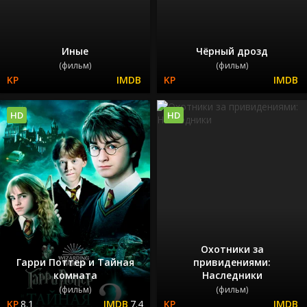
Иные
Чёрный дрозд
(фильм)
(фильм)
HD
HD
Охотники за
Гарри Поттер и Тайная
привидениями:
комната
Наследники
(фильм)
(фильм)
8.1
7.4