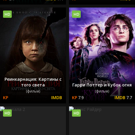
HD
HD
Реинкарнация: Картины с
того света
Гарри Поттер и Кубок огня
(фильм)
(фильм)
7.9
7.7
HD
HD