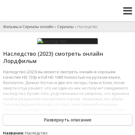
Фильмы и Сериалы онлайн
»
Сериалы
» Наследство
Наследство (2023) смотреть онлайн
Лордфильм
Наследство (2023) вы можете смотреть онлайн в хорошем
качестве HD 720p и Full HD 1080 полностью на русском языке,
бесплатно. Дэниэл Уотсон и две его сестры, Сиан и Хлои, после
смерти отца узнают, что ни один из них не получит ожидаемого
наследства. Кроме того, родственники не уверены, что мужчина
погиб в результате несчастного случая - возможно, его убили.
Горе-наследники выходят на след таинственной женщины,
близко общавшейся с главой семейства, не подозревая, какие
семейные тайны из прошлого после этого выйдут наружу.
Развернуть описание
1
2
3
4
5
6
7
8
Название:
Наследство