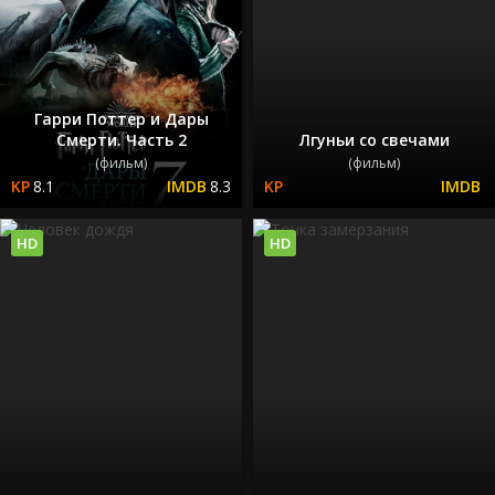
Гарри Поттер и Дары
Смерти. Часть 2
Лгуньи со свечами
(фильм)
(фильм)
8.1
8.3
HD
HD