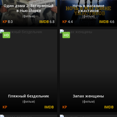
Один дома 2: Затерянный
Ночь в магазине
в Нью-Йорке
ужастиков
(фильм)
(фильм)
8.0
6.8
4.4
4.6
HD
HD
Пляжный бездельник
Запах женщины
(фильм)
(фильм)