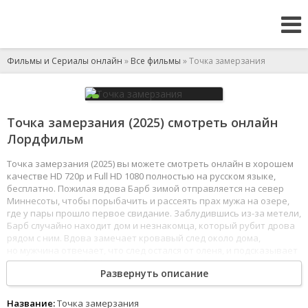
Фильмы и Сериалы онлайн
»
Все фильмы
» Точка замерзания
Точка замерзания (2025) смотреть онлайн
Лордфильм
Точка замерзания (2025) вы можете смотреть онлайн в хорошем
качестве HD 720p и Full HD 1080 полностью на русском языке,
бесплатно. Пожилая вдова Барб зимой отправляется на север
Миннесоты, чтобы порыбачить и рассеять прах мужа на озере,
где у пары прошло первое свидание. Заблудившись из-за метели,
Барб случайно находит дом и незнакомца, который рубит дрова
рядом с ним. Вдова замечает кровавый след около дома,
но мужчина отвечает, что след остался от оленя, и подсказывает
дорогу до озера. Барб добирается до...
Развернуть описание
Фильм нравится моей девушке
Смотрел сериал один
Любимый фильм многих киноманов
Название:
Точка замерзания