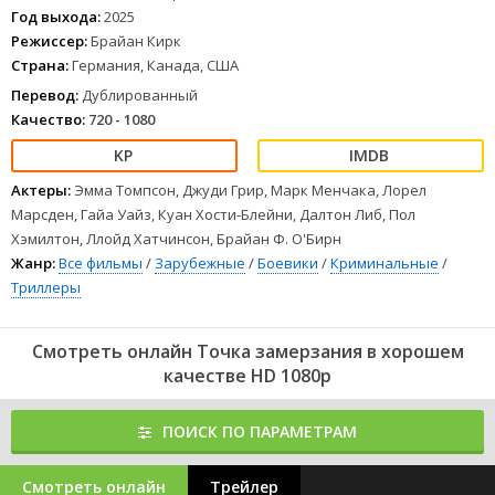
Сериал нравится моей супруге
Год выхода:
2025
Режиссер:
Брайан Кирк
1
2
3
4
5
6
7
8
Страна:
Германия, Канада, США
Перевод:
Дублированный
Качество:
720 - 1080
Актеры:
Эмма Томпсон, Джуди Грир, Марк Менчака, Лорел
Марсден, Гайа Уайз, Куан Хости-Блейни, Далтон Либ, Пол
Хэмилтон, Ллойд Хатчинсон, Брайан Ф. О'Бирн
Жанр:
Все фильмы
/
Зарубежные
/
Боевики
/
Криминальные
/
Триллеры
Смотреть онлайн Точка замерзания в хорошем
качестве HD 1080p
ПОИСК ПО ПАРАМЕТРАМ
Смотреть онлайн
Трейлер