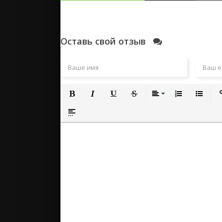
Оставь свой отзыв
Полужирный
Курсив
Подчеркнутый
Зачеркнутый
Выравнивание
Нумерованный
Маркиро
Вс
Вставка спойлера