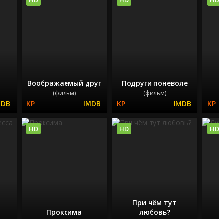
Воображаемый друг
Подруги поневоле
(фильм)
(фильм)
HD
HD
HD
При чём тут
Проксима
любовь?