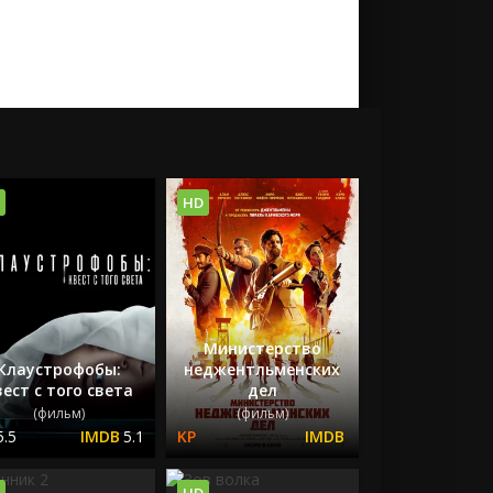
HD
Министерство
Клаустрофобы:
неджентльменских
вест с того света
дел
(фильм)
(фильм)
5.5
5.1
HD