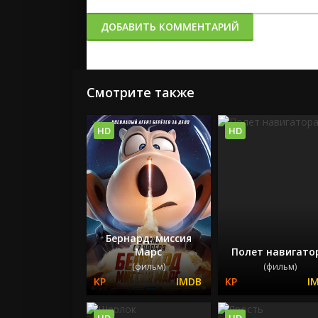
ДОБАВИТЬ КОММЕНТАРИЙ
Смотрите также
HD
HD
Бернард: миссия
Марс
Полет навигато
(фильм)
(фильм)
HD
HD