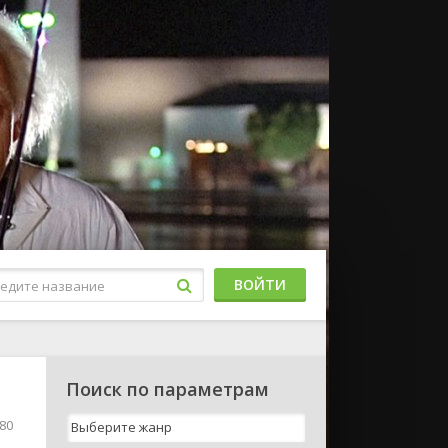
ВОЙТИ
Поиск по параметрам
80