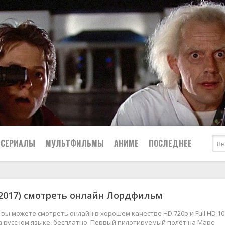
СЕРИАЛЫ
МУЛЬТФИЛЬМЫ
АНИМЕ
ПОСЛЕДНЕЕ
Все
Криминал
2017) смотреть онлайн Лордфильм
Боевики
Мелодрамы
Военные
2024
Приключения
) вы можете смотреть онлайн в хорошем качестве HD 720p и Full HD 10
 русском языке, бесплатно. Первый пилотируемый полёт на Марс