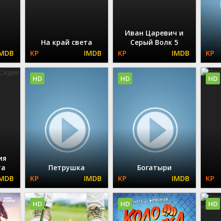
Иван Царевич и
На край света
Серый Волк 5
HD
HD
HD
ия
та
Петрушка
Богатыри
HD
HD
HD