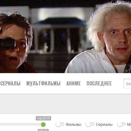
СЕРИАЛЫ
МУЛЬТФИЛЬМЫ
АНИМЕ
ПОСЛЕДНЕЕ
Все
Криминал
Боевики
Мелодрамы
год 2019
Военные
2024
Приключения
Фильмы
Сериалы
М