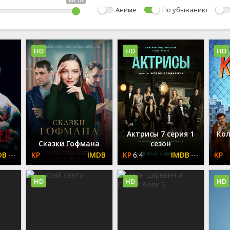
КП 10
Детективы
2023
Семейные
Аниме
По убыванию
Детские
2022
Спорт
Драмы
2021
Триллеры
Комедии
Ужасы
HD
HD
HD
Русские
Фантастика
СССР
Фэнтези
ые
Зарубежные
Фильмы из соцетей
Актрисы 7 серия 1
Кол
р
Сказки Гофмана
сезон
---
6.4
---
HD
HD
HD