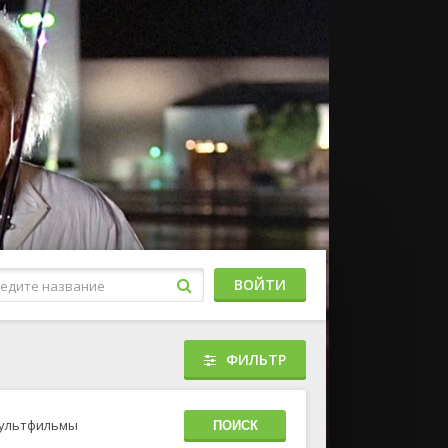
ВОЙТИ
ФИЛЬТР
ультфильмы