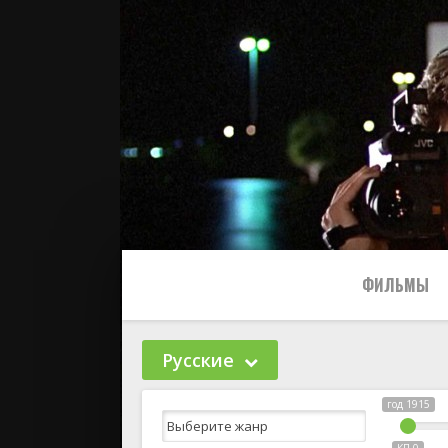
ФИЛЬМЫ
Русские
Все
год 1915
2024