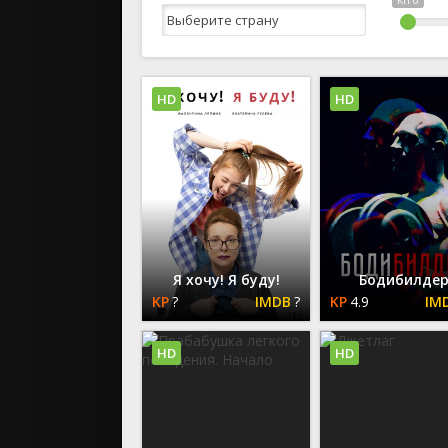
КП 0
2023
2022
2021
HD
HD
Русские
СССР
Зарубежн
Я хочу! Я буду!
Бодибилде
?
?
4.9
HD
HD