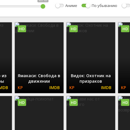
КП 10
Детективы
2023
Семейные
Аниме
По убыванию
Детские
2022
Спорт
Драмы
2021
Триллеры
Комедии
Ужасы
HD
HD
HD
Русские
Фантастика
СССР
Фэнтези
ые
Зарубежные
Фильмы из соцетей
 из
Ямакаси: Свобода в
Видок: Охотник на
ры
движении
призраков
HD
HD
HD