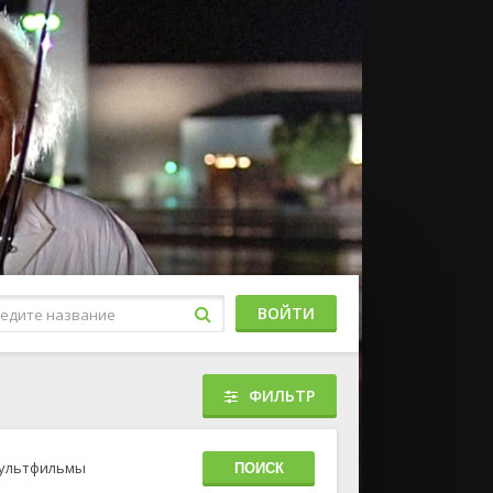
ВОЙТИ
ФИЛЬТР
ультфильмы