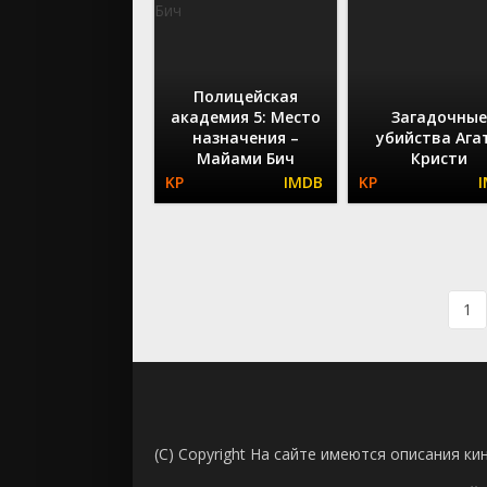
Полицейская
академия 5: Место
Загадочны
назначения –
убийства Ага
Майами Бич
Кристи
1
(C) Copyright На сайте имеются описания ки