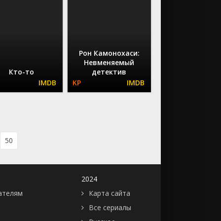
Рон Камонохаси:
Невменяемый
Кто-то
детектив
50
2024
ателям
Карта сайта
Все сериалы