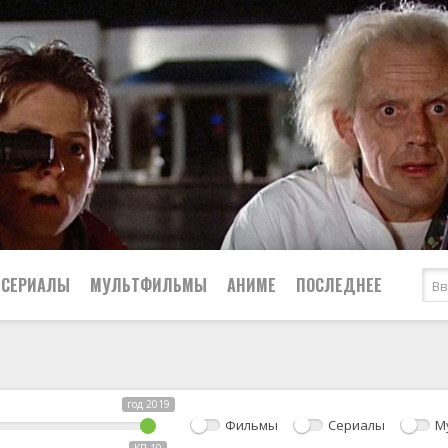
СЕРИАЛЫ
МУЛЬТФИЛЬМЫ
АНИМЕ
ПОСЛЕДНЕЕ
Все
Криминал
Боевики
Мелодрамы
год 2019
Военные
2024
Приключения
Фильмы
Сериалы
М