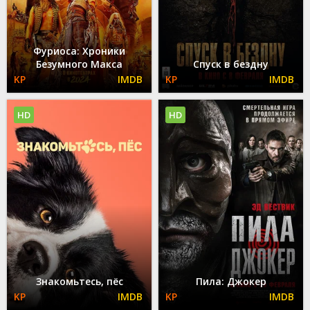
Фуриоса: Хроники
Безумного Макса
Спуск в бездну
HD
HD
Знакомьтесь, пёс
Пила: Джокер