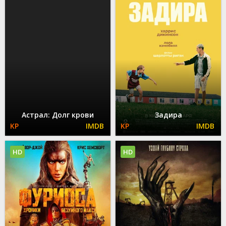
Астрал: Долг крови
Задира
HD
HD