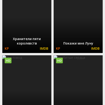
Хранители пяти
королевств
Покажи мне Луну
HD
HD