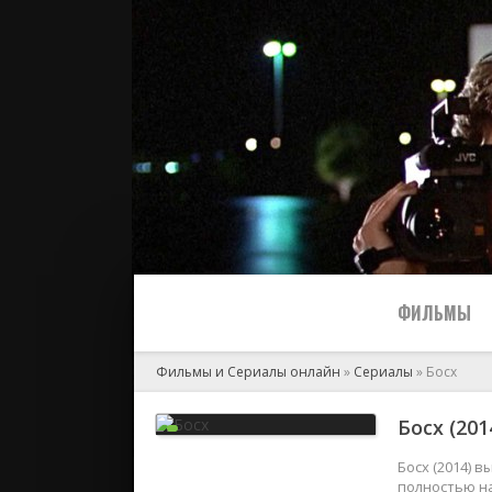
ФИЛЬМЫ
Фильмы и Сериалы онлайн
»
Сериалы
» Босх
Все
Босх (20
2024
Босх (2014) 
полностью на