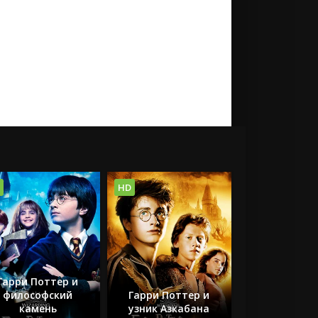
HD
Гарри Поттер и
философский
Гарри Поттер и
камень
узник Азкабана