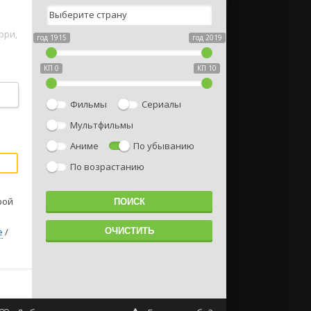
рри,
год 1915
год 2019
КП 0
КП 10
Фильмы
Сериалы
Мультфильмы
Аниме
По убыванию
По возрастанию
рой
е
/