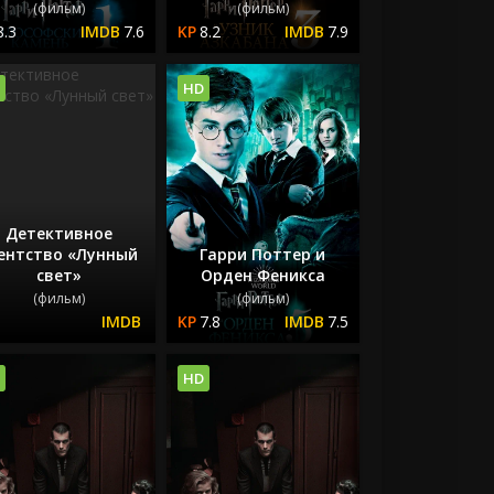
(фильм)
(фильм)
8.3
7.6
8.2
7.9
HD
Детективное
ентство «Лунный
Гарри Поттер и
свет»
Орден Феникса
(фильм)
(фильм)
7.8
7.5
HD