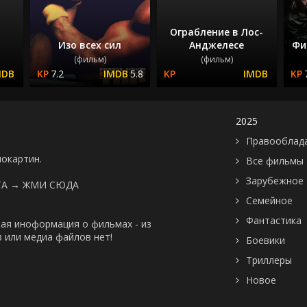
Ограбление в Лос-
Изо всех сил
Анджелесе
Фи
(фильм)
(фильм)
7.2
5.8
2025
Правооблад
нокартин.
Все фильмы
Зарубежное
ТА →
ЖМИ СЮДА
Семейное
Фантастика
ая иноформация о фильмах - из
 или медиа файлов нет!
Боевики
Триллеры
Новое