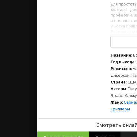
2023
Для простоты
2022
хватает - до
профессии, и
2021
а начальство
у Босха появ
Возможно, в 
Русские
1
2
3
4
5
6
7
8
СССР
Зарубежн
Название:
Б
Год выхода:
Режиссер:
Ал
Дикерсон, П
Страна:
США
Актеры:
Титу
Эванс, Даджу
Жанр:
Сериа
Триллеры
Смотреть онлай