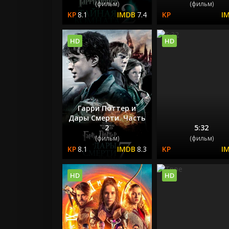
(фильм)
(фильм)
8.1
7.4
HD
HD
Гарри Поттер и
Дары Смерти. Часть
2
5:32
(фильм)
(фильм)
8.1
8.3
HD
HD