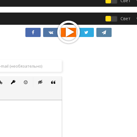
Свет
Свет
 список
ванный список
тавить ссылку
Вставить защищенную ссылку
Вставить смайлик
Вставка скрытого текста
Вставка цитаты