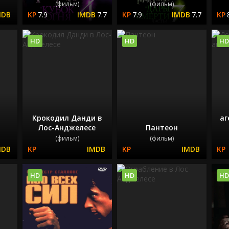
(фильм)
(фильм)
7.9
7.7
7.9
7.7
HD
HD
HD
Крокодил Данди в
аг
Лос-Анджелесе
Пантеон
(фильм)
(фильм)
HD
HD
HD