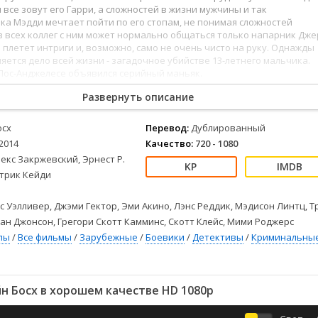
Детективы
2023
Семейные
 все зовут его Гарри, а сложностей в жизни мужчины и так
Детские
2022
Спорт
чка Мэдди мечтает пойти по его стопам, не понимая сложностей
з всех коллег с ним может нормально общаться только напарник Дже
Драмы
2021
Триллеры
 плетет интриги и, возможно, само не очень чисто на руку. Однажды
Комедии
Ужасы
ляется дело всей жизни - загадочное убийстве 13-летнего мальчика.
Лос-Анджелесе объявился серийный маньяк.
Русские
Фантастика
СССР
Фэнтези
Развернуть описание
ые
Зарубежные
осх
Перевод:
Дублированный
Фильмы из соцетей
2014
Качество:
720 - 1080
екс Закржевский, Эрнест Р.
атрик Кейди
с Уэлливер, Джэми Гектор, Эми Акино, Лэнс Реддик, Мэдисон Линтц, Т
ан Джонсон, Грегори Скотт Камминс, Скотт Клейс, Мими Роджерс
лы
/
Все фильмы
/
Зарубежные
/
Боевики
/
Детективы
/
Криминальны
н Босх в хорошем качестве HD 1080p