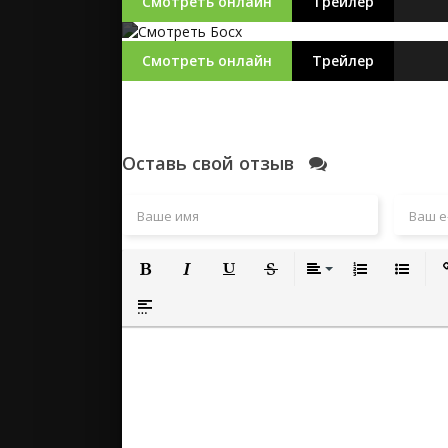
Смотреть онлайн
Трейлер
Смотреть онлайн
Трейлер
Оставь свой отзыв
Полужирный
Курсив
Подчеркнутый
Зачеркнутый
Выравнивание
Нумерованный
Маркиро
Вс
Вставка спойлера