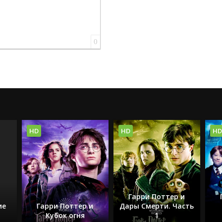
0
HD
HD
HD
Гарри Поттер и
ие
Гарри Поттер и
Дары Смерти. Часть
Кубок огня
1