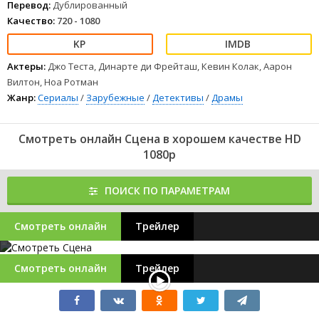
Перевод:
Дублированный
Качество:
720 - 1080
Актеры:
Джо Теста, Динарте ди Фрейташ, Кевин Колак, Аарон
Вилтон, Ноа Ротман
Жанр:
Сериалы
/
Зарубежные
/
Детективы
/
Драмы
Смотреть онлайн Сцена в хорошем качестве HD
1080p
ПОИСК ПО ПАРАМЕТРАМ
Смотреть онлайн
Трейлер
Смотреть онлайн
Трейлер