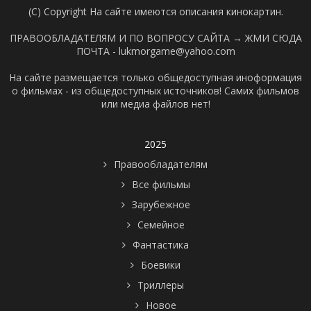
(C) Copyright На сайте имеются описания кинокартин.
ПРАВООБЛАДАТЕЛЯМ И ПО ВОПРОСУ САЙТА →
ЖМИ СЮДА
ПОЧТА - lukmorgame@yahoo.com
На сайте размещается только общедоступная иноформация
о фильмах - из общедоступных источников! Самих фильмов
или медиа файлов нет!
2025
Правообладателям
Все фильмы
Зарубежное
Семейное
Фантастика
Боевики
Триллеры
Новое