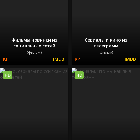
Фильмы новинки из
Сериалы и кино из
социальных сетей
телеграмм
(фильм)
(фильм)
HD
HD