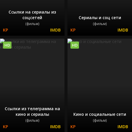
Ссылки на сериалы из
соцсетей
Сериалы и соц сети
(фильм)
(фильм)
HD
HD
Ссылки из телеграмма на
кино и сериалы
Кино и социальные сети
(фильм)
(фильм)