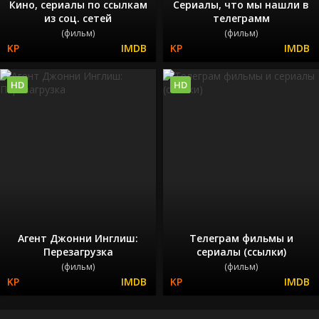
Кино, сериалы по ссылкам
Сериалы, что мы нашли в
из соц. сетей
телеграмм
(фильм)
(фильм)
HD
HD
Агент Джонни Инглиш:
Телеграм фильмы и
Перезагрузка
сериалы (ссылки)
(фильм)
(фильм)