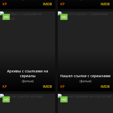
HD
HD
Архивы с ссылками на
сериалы
Нашел ссылки с сериалами
(фильм)
(фильм)
HD
HD